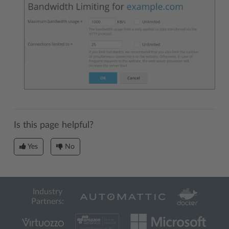
Is this page helpful?
Yes
No
Industry
Partners: