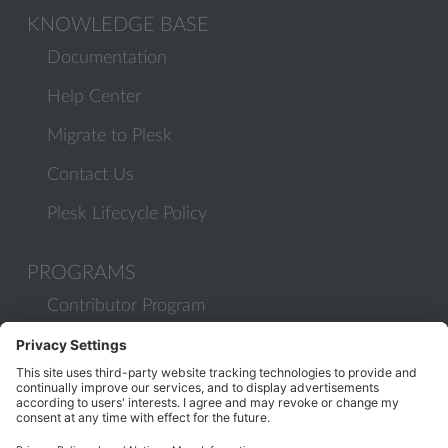
KNOWLEDGE BASE
Documentation
Help Center
Migrate to Plesk
Contact Us
Plesk Lifecycle Policy
PROGRAMS
Contributor Program
Partner Program
COMMUNITY
Blog