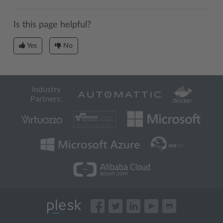
Is this page helpful?
Yes
No
Industry
Partners: