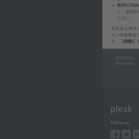
自分にのみ
く、自分の
ださい。
カスタムボタ
タンの名前を
て、
［削除］
Industry
Partners:
Follow us: