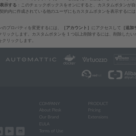
表示する
：このチェックボックスをオンにすると、カスタムボタンが自
契約内に作成されている他のユーザにもカスタムボタンを表示するには
ンのプロパティを変更するには、
［アカウント］
にアクセスして
［追加
クリックします。カスタムボタンを 1 つ以上削除するには、削除した
をクリックします。
COMPANY
PRODUCT
About Plesk
Pricing
Our Brand
Extensions
EULA
Terms of Use