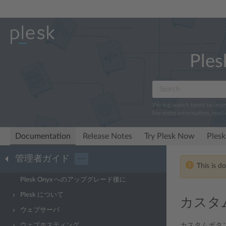
Ples
We log search terms to imp
For more information, read
Documentation
Release Notes
Try Plesk Now
Plesk
管理者ガイド
···
This is d
Plesk Onyx へのアップグレード後に
Plesk について
カスタ
ウェブサーバ
ウェブホスティング
カスタムボタ