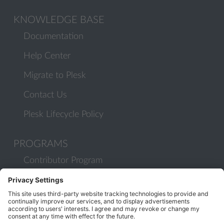
KNOWLEDGE BASE
Documentation
Help Center
Migrate to Plesk
Contact Us
Plesk Lifecycle Policy
PROGRAMS
Contributor Program
Partner Program
COMMUNITY