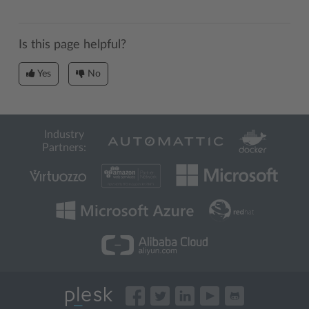
Is this page helpful?
Yes
No
Industry
Partners: