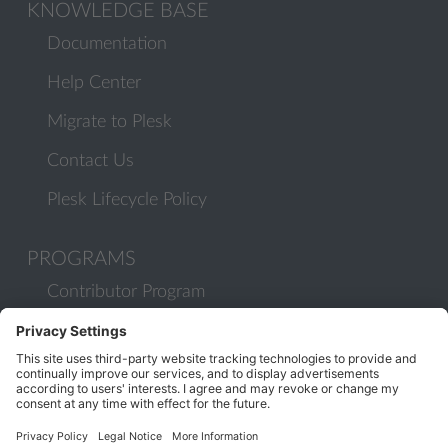
KNOWLEDGE BASE
Documentation
Help Center
Migrate to Plesk
Contact Us
Plesk Lifecycle Policy
PROGRAMS
Contributor Program
Partner Program
COMMUNITY
Blog