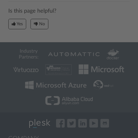
Is this page helpful?
Yes
No
Industry
Partners: