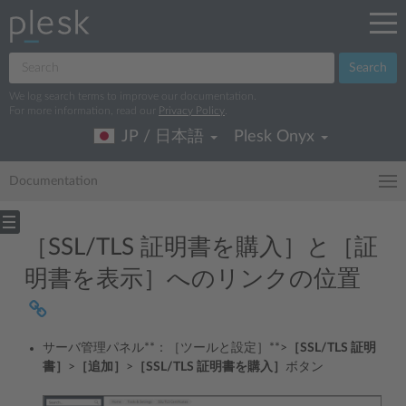
Search
We log search terms to improve our documentation.
For more information, read our
Privacy Policy
.
JP / 日本語
Plesk Onyx
Documentation
［SSL/TLS 証明書を購入］と［証
明書を表示］へのリンクの位置
サーバ管理パネル**：［ツールと設定］**>
［SSL/TLS 証明
書］
>
［追加］
>
［SSL/TLS 証明書を購入］
ボタン