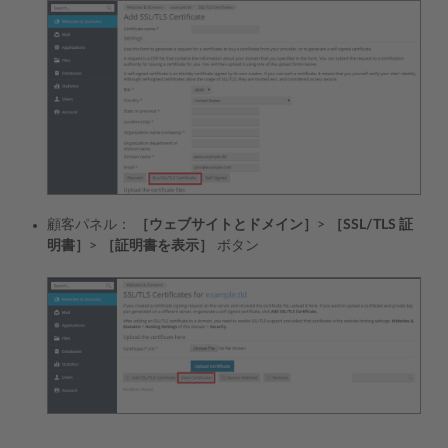
顧客パネル：
［ウェブサイトとドメイン］
>
［SSL/TLS 証
明書］
>
［証明書を表示］
ボタン