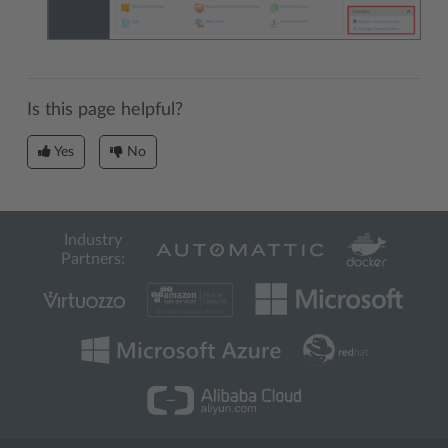
Is this page helpful?
Yes
No
Industry
Partners: