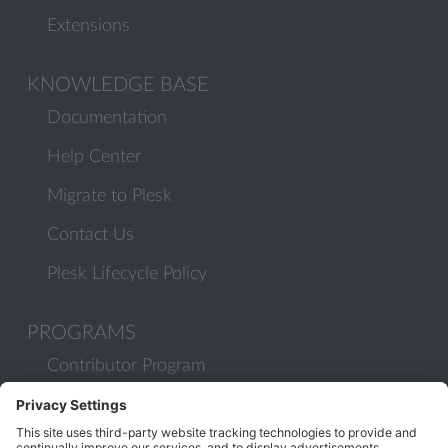
Extensions
KNOWLEDGE BASE
Documentation
Help Center
Migrate to Plesk
Contact Us
Plesk Lifecycle Policy
PROGRAMS
Contributor Program
Partner Program