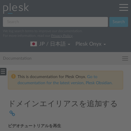
Search
We log search terms to improve our documentation.
For more information, read our
Privacy Policy
.
JP / 日本語
Plesk Onyx
Documentation
This is documentation for Plesk Onyx.
Go to
documentation for the latest version, Plesk Obsidian.
ドメインエイリアスを追加する
ビデオチュートリアルを再生