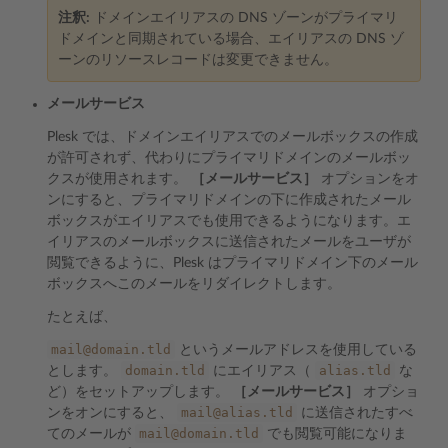
注釈:
ドメインエイリアスの DNS ゾーンがプライマリ
ドメインと同期されている場合、エイリアスの DNS ゾ
ーンのリソースレコードは変更できません。
メールサービス
Plesk では、ドメインエイリアスでのメールボックスの作成
が許可されず、代わりにプライマリドメインのメールボッ
クスが使用されます。
［メールサービス］
オプションをオ
ンにすると、プライマリドメインの下に作成されたメール
ボックスがエイリアスでも使用できるようになります。エ
イリアスのメールボックスに送信されたメールをユーザが
閲覧できるように、Plesk はプライマリドメイン下のメール
ボックスへこのメールをリダイレクトします。
たとえば、
mail@domain.tld
というメールアドレスを使用している
domain.tld
alias.tld
とします。
にエイリアス（
な
ど）をセットアップします。
［メールサービス］
オプショ
mail@alias.tld
ンをオンにすると、
に送信されたすべ
mail@domain.tld
てのメールが
でも閲覧可能になりま