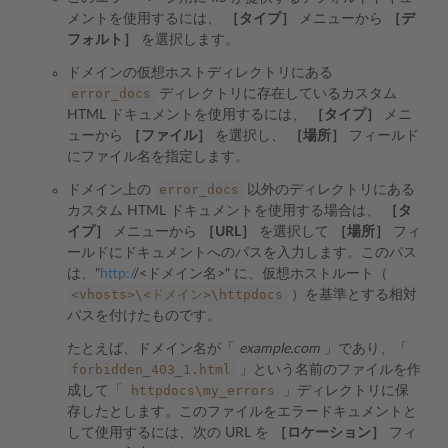
メントを使用するには、
［タイプ］
メニューから
［デ
フォルト］
を選択します。
ドメインの仮想ホストディレクトリにある
error_docs
ディレクトリに存在しているカスタム
HTML ドキュメントを使用するには、
［タイプ］
メニ
ューから
［ファイル］
を選択し、
［場所］
フィールド
にファイル名を指定します。
error_docs
ドメイン上の
以外のディレクトリにある
カスタム HTML ドキュメントを使用する場合は、
［タ
イプ］
メニューから
［URL］
を選択して
［場所］
フィ
ールドにドキュメントへのパスを入力します。このパス
は、"
http:/
/<ドメイン名>" に、仮想ホストルート（
<vhosts>\<ドメイン>\httpdocs
）を基準とする相対
パスを付けたものです。
たとえば、ドメイン名が「
example.com
」であり、「
forbidden_403_1.html
」という名前のファイルを作
httpdocs\my_errors
成して「
」ディレクトリに保
存したとします。このファイルをエラードキュメントと
して使用するには、次の URL を
［ロケーション］
フィ