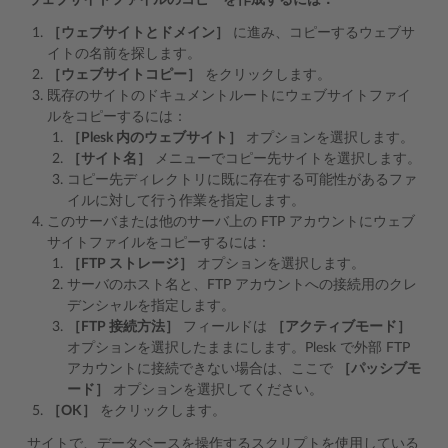
ウェブサイトファイルのコピーを作成するには：
［ウェブサイトとドメイン］
に進み、コピーするウェブサ
イトの名前を探します。
［ウェブサイトコピー］
をクリックします。
既存のサイトのドキュメントルートにウェブサイトファイ
ルをコピーするには：
［Plesk 内のウェブサイト］
オプションを選択します。
［サイト名］
メニューでコピー先サイトを選択します。
コピー先ディレクトリに既に存在する可能性があるファ
イルに対して行う作業を指定します。
このサーバまたは他のサーバ上の FTP アカウントにウェブ
サイトファイルをコピーするには：
［FTP ストレージ］
オプションを選択します。
サーバのホスト名と、FTP アカウントへの接続用のクレ
デンシャルを指定します。
［FTP 接続方法］
フィールドは
［アクティブモード］
オプションを選択したままにします。Plesk で外部 FTP
アカウントに接続できない場合は、ここで
［パッシブモ
ード］
オプションを選択してください。
［OK］
をクリックします。
サイトで、データベースを操作するスクリプトを使用している