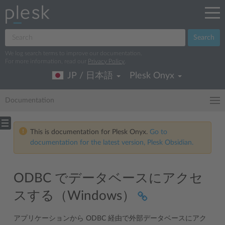
Search
We log search terms to improve our documentation.
For more information, read our
Privacy Policy
.
JP / 日本語
Plesk Onyx
Documentation
This is documentation for Plesk Onyx.
Go to
documentation for the latest version, Plesk Obsidian.
ODBC でデータベースにアクセ
スする（Windows）
アプリケーションから ODBC 経由で外部データベースにアク