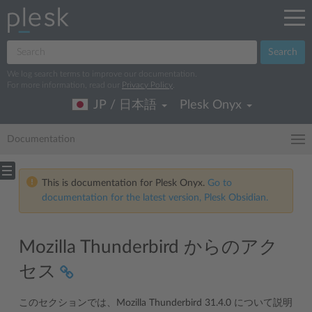
Search
We log search terms to improve our documentation.
For more information, read our
Privacy Policy
.
JP / 日本語
Plesk Onyx
Documentation
This is documentation for Plesk Onyx.
Go to
documentation for the latest version, Plesk Obsidian.
Mozilla Thunderbird からのアク
セス
このセクションでは、Mozilla Thunderbird 31.4.0 について説明