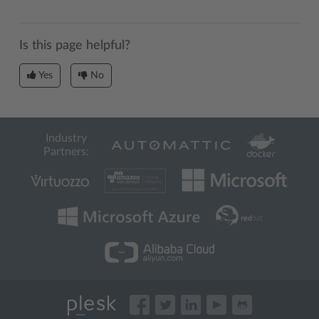
Is this page helpful?
Yes
No
Industry
Partners: