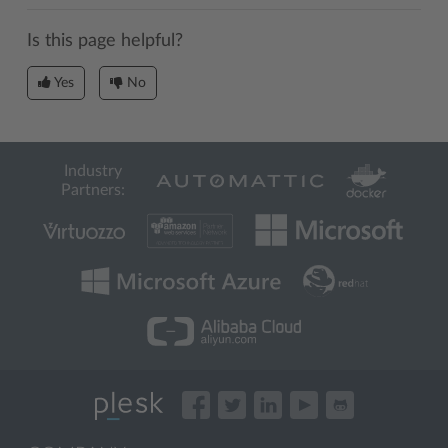
Is this page helpful?
Yes
No
Industry
Partners: