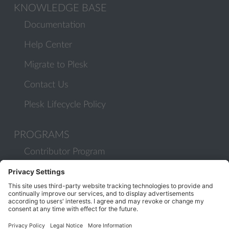
KNOWLEDGE BASE
Documentation
Help Center
Migrate to Plesk
Contact Us
Plesk Lifecycle Policy
PROGRAMS
Contributor Program
Partner Program
COMMUNITY
Blog