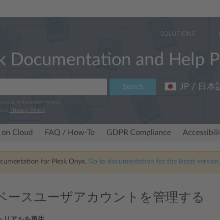
SOLUTIONS
k Documentation and Help P
JP / 日本
Search
rove our documentation.
 our
Privacy Policy
.
 on Cloud
FAQ / How-To
GDPR Compliance
Accessibil
ocumentation for Plesk Onyx.
Go to documentation for the latest version,
ベースユーザアカウントを管理する
トリアルを再生