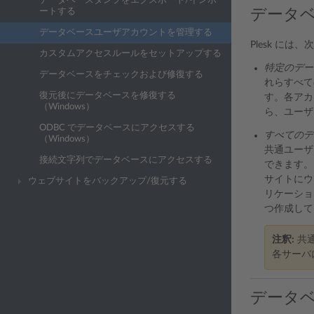
データベースダンプをエクスポート/インポ
データ
ートする
データベースユーザアカウントを管理する
Plesk に
カスタムアクセスルールをセットアップする
特定のデー
データベースをチェックおよび修復する
れらすべて
復元後にデータベースを修復する
す。各アカ
（Windows）
ら、ユーザ
ODBC でデータベースにアクセスする
すべてのデ
（Windows）
共通ユーザ
接続文字列でデータベースにアクセスする
できます。
サイトにウ
ウェブサイトをバックアップ/復元する
リケーショ
つ作成して
注釈:
共通
各サーバ
データ