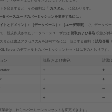
sert
、
Update
など）をオンまたはオフにします。
ットを変更すると、その役割は「
カスタム
」に変わります。
ver データベースユーザのパーミッションを変更するには：
イトとドメイン］
>
［データベース］
>
［ユーザ管理］
で、データベー
で、新規作成されたデータベースユーザには
読取および書込
役割が付
スまたは書込アクセスのみを許可するには、該当する役割（
読取専用
oft SQL Server のデフォルトのパーミッションセットは以下のとおりです。
ョン
読取および書込
読取
erator
➕
➕
r
➕
➕
r
➕
➖
➕
➖
事業者はこれらのパーミッションセットを変更できます。