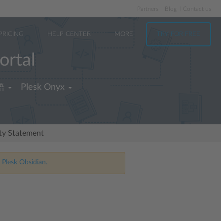
Partners
Blog
Contact us
PRICING
HELP CENTER
MORE
TRY FOR FREE
ortal
語
Plesk Onyx
ity Statement
 Plesk Obsidian.