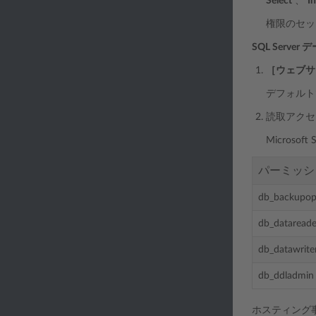
Select
、
In
権限のセ
SQL Ser
［ウェブサ
デフォルト
読取アクセ
Micros
パーミッシ
db_backupop
db_datareade
db_datawrite
db_ddladmin
ホスティング