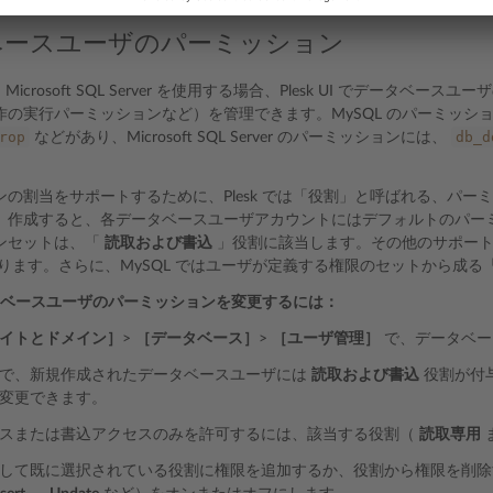
ベースユーザのパーミッション
は Microsoft SQL Server を使用する場合、Plesk UI でデー
作の実行パーミッションなど）を管理できます。MySQL のパーミッシ
rop
db_d
などがあり、Microsoft SQL Server のパーミッションには、
ンの割当をサポートするために、Plesk では「役割」と呼ばれる、パ
。作成すると、各データベースユーザアカウントにはデフォルトのパー
ンセットは、「
読取および書込
」役割に該当します。その他のサポー
ります。さらに、MySQL ではユーザが定義する権限のセットから成る
ータベースユーザのパーミッションを変更するには：
イトとドメイン］
>
［データベース］
>
［ユーザ管理］
で、データベー
で、新規作成されたデータベースユーザには
読取および書込
役割が付
変更できます。
スまたは書込アクセスのみを許可するには、該当する役割（
読取専用
して既に選択されている役割に権限を追加するか、役割から権限を削除