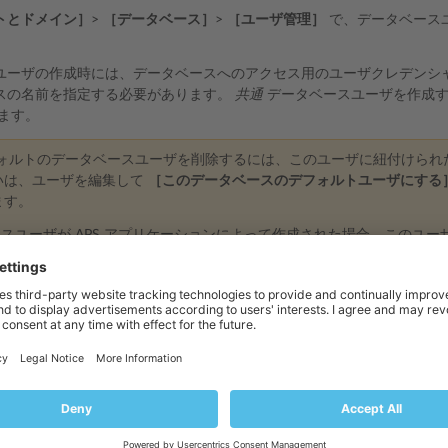
トとドメイン］
>
［データベース］
>
［ユーザ管理］
で、データベース
ユーザの作成時には、データベースへのアクセス用のユーザクレデンシ
スの名前を指定する必要があります。
共通
データベースユーザを作成
ます。
フォルトのデータベースユーザを削除するには、このユーザに紐付けられ
いは、ユーザを編集して
［このデータベースのデフォルトユーザにする
ます。
ースユーザが APS アプリケーションによって作成された場合、このユ
る必要があります。
ユーザのパスワードは、長さを 5 文字以上にして、ユーザ名や拡張 AS
ス制御
2.0 以降では、データベースへのリモートアクセスを許可または禁止した
とができます。このアクセス設定は、個々のデータベースユーザアカウ
ルールをセットアップする
」セクションを参照してください。