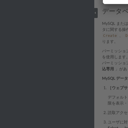
データ
MySQL また
タに関する操
Create
D
、
ります。
パーミッショ
を使用します
パーミッショ
込専用
」があ
MySQL デ
［ウェブサ
デフォルト
限を表示・
読取アクセ
ユーザに対