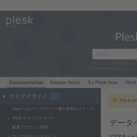
Ples
We log search terms to imp
For more information, read
Documentation
Release Notes
Try Plesk Now
Plesk
カスタマガイド
···
This is d
Onyx へのアップグレード後の最初のステップ
Plesk クイックスタート
データ
顧客アカウント管理
ウェブサイトとドメイン
ビデオチュー