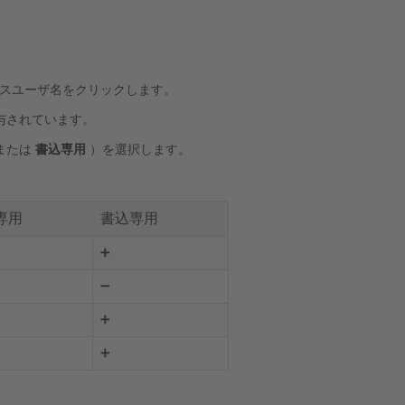
スユーザ名をクリックします。
与されています。
または
書込専用
）を選択します。
専用
書込専用
➕
➖
➕
➕