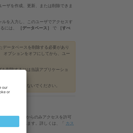
ユーザを作成、更新、または削除できま
ャルを入力し、このユーザでアクセスす
するには、
［データベース］
で
［すべ
たデータベースを削除する必要があり
］
オプションをオフにしてから、ユー
ーザを削除するには当該アプリケーショ
CII 文字は含めないでください。
り、指定したホストからのみアクセスを許可
ントに適用されます。詳しくは、「
カス