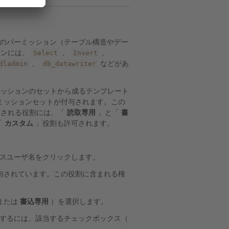
タベースユーザのパーミッション（テーブル構造やデー
Select
Insert
ョンには、
、
、
dladmin
db_datawriter
、
などがあ
ーミッションのセットから成るテンプレート
ミッションセットが付与されます。この
トされる役割には、「
読取専用
」と「
書
「
カスタム
」役割も許可されます。
スユーザ名をクリックします。
与されています。この役割に含まれる権
または
書込専用
）を選択します。
するには、該当するチェックボックス（