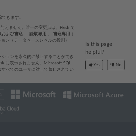
除できます。
えません。唯一の変更点は、Plesk で
取および書込
、
読取専用
、
書込専用
）
ーミッション（データベースレベルの役割）
Is this page
helpful?
ミッションを永久的に禁止することができ
示されません。Microsoft SQL
Yes
No
これはすべてのユーザに対して禁止されてい