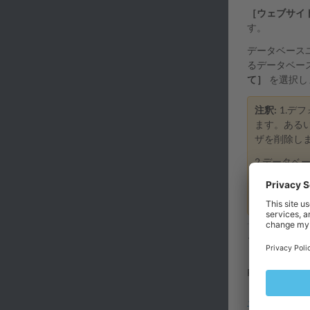
［ウェブサイ
す。
データベース
るデータベー
て］
を選択し
注釈:
1.デ
ます。ある
ザを削除し
2.データベ
ンを削除す
データベース
アクセ
Plesk 1
したりするこ
タムアクセス