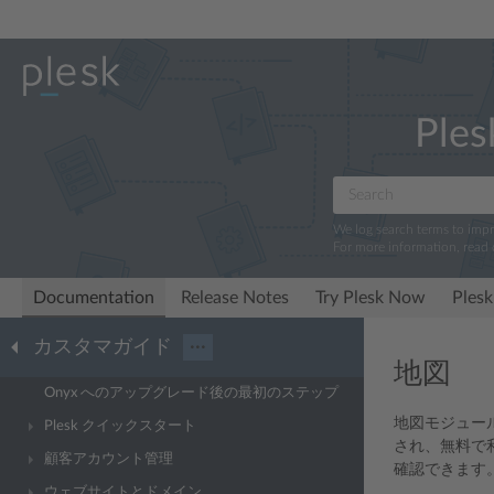
Ples
We log search terms to imp
For more information, read
Documentation
Release Notes
Try Plesk Now
Plesk
カスタマガイド
···
地図
Onyx へのアップグレード後の最初のステップ
地図モジュール
Plesk クイックスタート
され、無料で利用
顧客アカウント管理
確認できます
ウェブサイトとドメイン