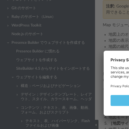
注釈:
Goog
Git のサポート
用できるこ
Ruby のサポート（Linux）
Map モジュ
WordPress Toolkit
Node.js のサポート
地図上のオ
地図の表
Presence Builder でウェブサイトを作成する
地図の縮尺
Presence Builder に慣れる
地図のサ
地図上の場
ウェブサイトを作成する
地図ブロッ
SiteBuilder 4.5 からサイトをインポートする
地図を追加す
ウェブサイトを編集する
いつでも指定
構造：ページおよびナビゲーション
サイトに地図
デザイン：デザインテンプレート、レイア
ウト、スタイル、カラースキーム、ヘッダ
［モジュー
Google Ma
コンテンツ：テキスト、表、画像、動画、
所在地を
フォーム、およびスクリプト
地図モード
テキスト、表、ハイパーリンク、Flash
［地図サイ
ファイルおよび画像