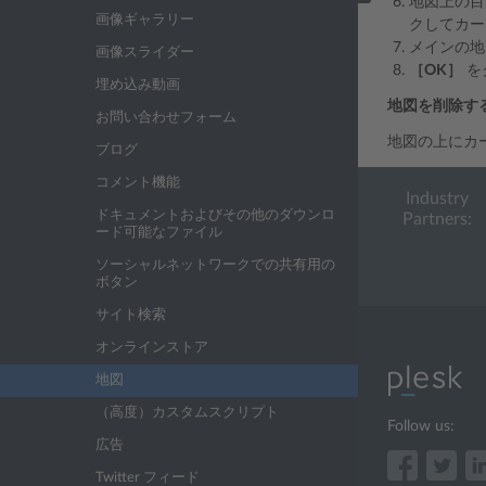
地図上の目
画像ギャラリー
クしてカー
メインの地
画像スライダー
［OK］
を
埋め込み動画
地図を削除す
お問い合わせフォーム
地図の上にカ
ブログ
コメント機能
Industry
ドキュメントおよびその他のダウンロ
Partners:
ード可能なファイル
ソーシャルネットワークでの共有用の
ボタン
サイト検索
オンラインストア
地図
（高度）カスタムスクリプト
Follow us:
広告
Twitter フィード