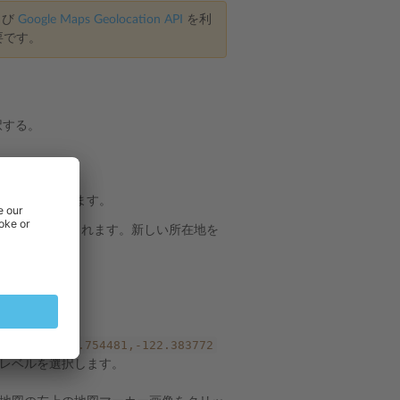
よび
Google Maps Geolocation API
を利
要です。
択する。
囲が表示されます。
ュールに使用されます。新しい所在地を
。
37.754481,-122.383772
ます。例：
レベルを選択します。