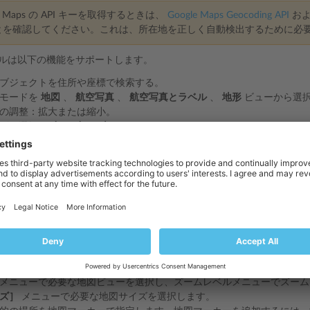
le Maps の API キーを取得するときは、
Google Maps Geocoding API
お
とを確認してください。これは、所在地を正しく自動検出するために必
ールは以下の機能をサポートします。
ブジェクトを住所や座標で検索する。
示モードを
地図
、
航空写真
、
航空写真とラベル
、
地形
ビューから選
の調整：拡大または縮小。
イズの選択：
小
、
中
、
大
。
所を示す地図マーカーを追加する。
クの右下に概略地図を表示する。概略地図には、メインの拡大地図の範
る際は、ウェブサイトトピックの選択後に指定した所在地の情報がモジ
できます。
を追加するには：
ル］
タブで
［地図］
を選択し、ページにモジュールをドラッグします
ps API キー
を指定します。
指定して
［検索］
をクリックします。住所や座標を入力することもでき
メニューで必要な地図ビューを選択し、ズームレベルメニューでズーム
ズ］
メニューで必要な地図サイズを選択します。