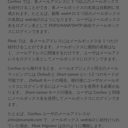
Confixx では、各メールアドレスに 1 つ以上のメールボックス
を紐付けることができ、各メールボックスの名前は自動的に生
成されます。たとえば、顧客
web4
の 3 つ目のメールボックス
の名前は
web4p3
のようになります。ユーザはメールボックス
名をログイン名として POP3/IMAP/SMTP 経由でメールボック
スにログインできます。
Plesk では、各メールアドレスにはメールボックスを 1 つだけ
紐付けることができます。メールボックスに個別の名前はな
く、メールアドレスに関連するだけです。ユーザはメールアド
レスをログイン名としてメールボックスにログインできます。
Confixx から移行するとき、メールオブジェクト同士のメール
マッピングには
Default
と
Short names
という2 つのモードが
可能です。
Default
モードの場合、移行後にユーザがメールボ
ックスにログインするにはメールアドレスを使用する必要があ
ります。
Short names
モードの場合、ユーザは Confixx と同様
にメールボックス名を使用してメールボックスにログインでき
ます。
たとえば、Confixx ユーザのメールアドレスが
john@example.com
で、メールボックス
web4p3
に紐付けられ
ていた場合、Plesk Migrator は次のように機能します。