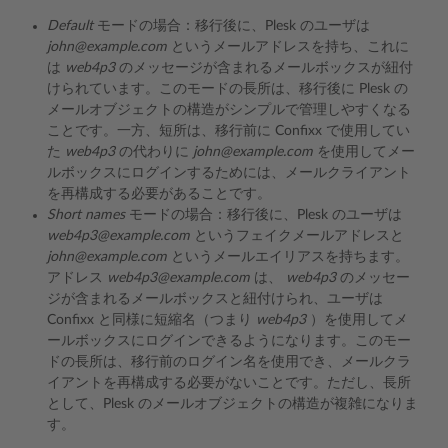
Default
モードの場合：移行後に、Plesk のユーザは
john@example.com
というメールアドレスを持ち、これに
は
web4p3
のメッセージが含まれるメールボックスが紐付
けられています。このモードの長所は、移行後に Plesk の
メールオブジェクトの構造がシンプルで管理しやすくなる
ことです。一方、短所は、移行前に Confixx で使用してい
た
web4p3
の代わりに
john@example.com
を使用してメー
ルボックスにログインするためには、メールクライアント
を再構成する必要があることです。
Short names
モードの場合：移行後に、Plesk のユーザは
web4p3@example.com
というフェイクメールアドレスと
john@example.com
というメールエイリアスを持ちます。
アドレス
web4p3@example.com
は、
web4p3
のメッセー
ジが含まれるメールボックスと紐付けられ、ユーザは
Confixx と同様に短縮名（つまり
web4p3
）を使用してメ
ールボックスにログインできるようになります。このモー
ドの長所は、移行前のログイン名を使用でき、メールクラ
イアントを再構成する必要がないことです。ただし、長所
として、Plesk のメールオブジェクトの構造が複雑になりま
す。