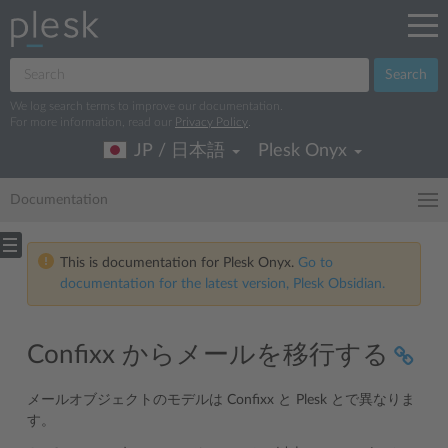
Search
We log search terms to improve our documentation.
For more information, read our
Privacy Policy
.
JP / 日本語
Plesk Onyx
Documentation
This is documentation for Plesk Onyx.
Go to
documentation for the latest version, Plesk Obsidian.
Confixx からメールを移行する
メールオブジェクトのモデルは Confixx と Plesk とで異なりま
す。