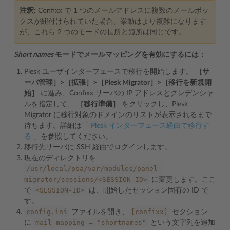
注釈:
Confixx で 1 つのメールアドレスに複数のメールボッ
クスが紐付けられていた場合、挙動はより複雑になります
が、これら 2 つのモードの長所と短所は同じです。
Short names
モードでメールマッピングを有効にするには：
Plesk ユーザインターフェースで移行を開始します。
［サ
ーバ管理］>［拡張］>［Plesk Migrator］>［移行を新規開
始］
に進み、Confixx サーバの IP アドレスとクレデンシャ
ルを指定して、
［移行準備］
をクリックし、Plesk
Migrator に移行対象のドメインのリストが表示されるまで
待ちます。詳細は「
Plesk インターフェース経由で移行す
る
」を参照してください。
移行先サーバに SSH 経由でログインします。
現在のディレクトリを
/usr/local/psa/var/modules/panel-
migrator/sessions/<SESSION-ID>
に変更します。ここ
<SESSION-ID>
で
は、開始したセッション固有の ID で
す。
config.ini
[confixx]
ファイルを開き、
セクション
mail-mapping
=
"shortnames"
に
という文字列を追加