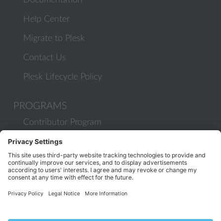
Documentation
Help Center
Migrate to Plesk
Contact Us
Plesk Lifecycle Policy
PROGRAMS
Contributor Program
Partner Program
COMMUNITY
Blog
Forums