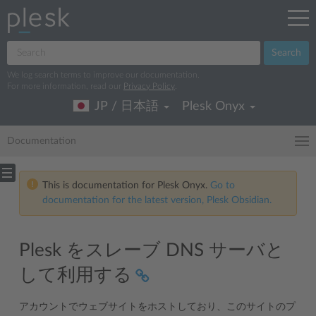
Search
We log search terms to improve our documentation.
For more information, read our
Privacy Policy
.
JP / 日本語
Plesk Onyx
Documentation
This is documentation for Plesk Onyx.
Go to
documentation for the latest version, Plesk Obsidian.
Plesk をスレーブ DNS サーバと
して利用する
アカウントでウェブサイトをホストしており、このサイトのプ