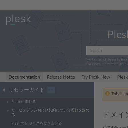
Ples
We log search terms to imp
For more information, read
Documentation
Release Notes
Try Plesk Now
Plesk
リセラーガイド
···
This is d
Plesk に慣れる
サービスプランおよび契約について理解を深め
ドメイ
る
Plesk でビジネスを立ち上げる
ビデオチュー