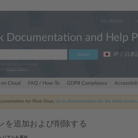
SOLUTIONS
k Documentation and Help P
JP / 日本
Search
rove our documentation.
 our
Privacy Policy
.
 on Cloud
FAQ / How-To
GDPR Compliance
Accessibil
ocumentation for Plesk Onyx.
Go to documentation for the latest version,
ンを追加および削除する
トリアルを再生