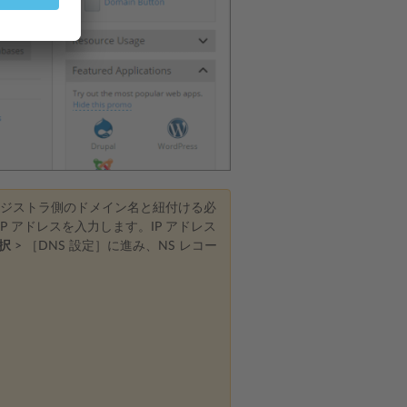
レジストラ側のドメイン名と紐付ける必
IP アドレスを入力します。IP アドレス
択
> ［DNS 設定］に進み、NS レコー