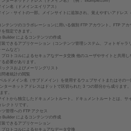
インターネットアドレス（ドメイン名）（例：
example.com
）
メイン名（ドメインエイリアス）
イン - サイトの一部。メインサイトに追加され、覚えやすいアドレス（例：ma
コンテンツのコラボレーションに用いる個別 FTP アカウント。FTP 
リを指定できます。
nce Builder によるコンテンツの作成
実装できるアプリケーション（コンテンツ管理システム、フォトギャラ
ォームなど）
TLS プロトコルによるセキュアなデータ交換 他のユーザやサイトと共用し
する必要があります。
ボックスおよびメーリングリスト
訪問者統計の閲覧
ベルドメイン名（サブドメイン）を使用するウェブサイトまたはその一
ンターネットアドレスはドットで区切られた 3 つの部分から成ります
ます。
サイトから独立したドキュメントルート。ドキュメントルートとは、サ
ディレクトリです。
ツ管理への FTP アクセス
nce Builder によるコンテンツの作成
実装できるアプリケーション
TLS プロトコルによるセキュアなデータ交換