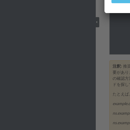
注釈:
推奨
要がありま
の確認方
ドを探し
たとえば
example.
ns.examp
ns.exampl