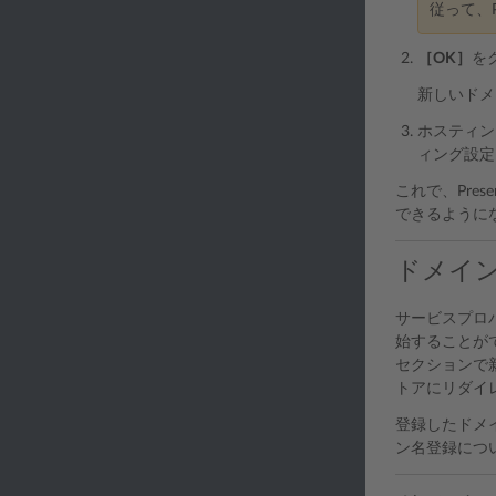
従って、P
［OK］
を
新しいドメ
ホスティン
ィング設定
これで、Pre
できるように
ドメイ
サービスプロ
始することが
セクションで
トアにリダイ
登録したドメ
ン名登録につ