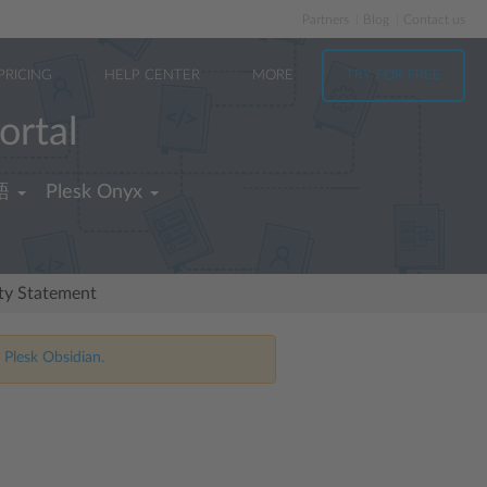
Partners
Blog
Contact us
PRICING
HELP CENTER
MORE
TRY FOR FREE
ortal
語
Plesk Onyx
ity Statement
 Plesk Obsidian.