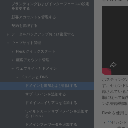
ブランディングおよびインターフェースの設定
を変更する
顧客アカウントを管理する
契約を管理する
データをバックアップおよび復元する
ウェブサイト管理
Plesk クイックスタート
顧客アカウント管理
ウェブサイトとドメイン
ドメインと DNS
ホスティング
す。セカンド
ドメインを追加および削除する
録されている
サブドメインを追加する
順に従って顧
ドメインエイリアスを追加する
ン名登録機関
ワイルドカードサブドメインを追加す
Plesk を
る（Linux）
**
セカンド
ドメインフォワーダを追加する