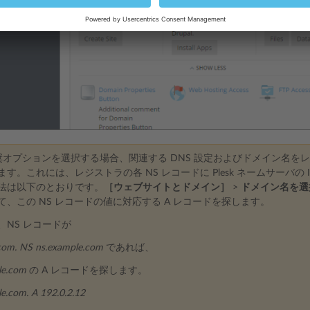
オプションを選択する場合、関連する DNS 設定およびドメイン名を
す。これには、レジストラの各 NS レコードに Plesk ネームサーバの 
法は以下のとおりです。
［ウェブサイトとドメイン］
>
ドメイン名を選
て、この NS レコードの値に対応する A レコードを探します。
、NS レコードが
com. NS ns.example.com
であれば、
le.com
の A レコードを探します。
e.com. A 192.0.2.12