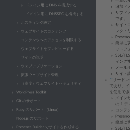
一意の
ドメイン用に DNS を構成する
追加ド
サブドメ
ドメイン用に DNSSEC を構成する
です。
ホスティング設定
サイト
レクト
ウェブサイトのコンテンツ
Prese
コンテンツへのアクセスを制限する
簡単に
ウェブサイトをプレビューする
ットフ
SSL/
サイトの説明
ィング
ウェブアプリケーション
メール
サイト
拡張ウェブサイト管理
**
サードレ
（高度）ウェブサイトセキュリティ
であり、イ
を使用でき
WordPress Toolkit
メイン
Git のサポート
の 1 
Ruby のサポート（Linux）
コンテン
Prese
Node.js のサポート
簡単に
Presence Builder でサイトを作成する
SSL/