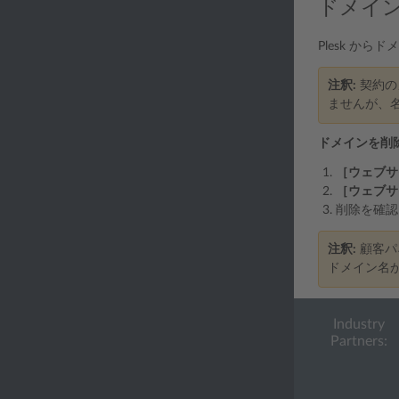
ドメイ
Plesk 
注釈:
契約の
ませんが、
ドメインを削
［ウェブサ
［ウェブサ
削除を確認
注釈:
顧客パ
ドメイン名
Industry
Partners: