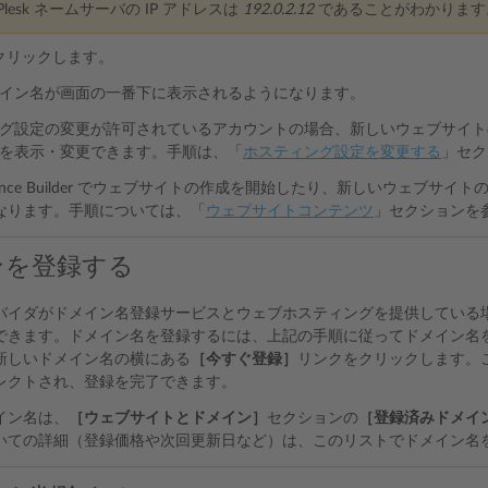
lesk ネームサーバの IP アドレスは
192.0.2.12
であることがわかります
クリックします。
イン名が画面の一番下に表示されるようになります。
グ設定の変更が許可されているアカウントの場合、新しいウェブサイト
を表示・変更できます。手順は、「
ホスティング設定を変更する
」セク
sence Builder でウェブサイトの作成を開始したり、新しいウェブ
なります。手順については、「
ウェブサイトコンテンツ
」セクションを
ンを登録する
バイダがドメイン名登録サービスとウェブホスティングを提供している場合
できます。ドメイン名を登録するには、上記の手順に従ってドメイン名
新しいドメイン名の横にある
［今すぐ登録］
リンクをクリックします。
レクトされ、登録を完了できます。
イン名は、
［ウェブサイトとドメイン］
セクションの
［登録済みドメイ
いての詳細（登録価格や次回更新日など）は、このリストでドメイン名