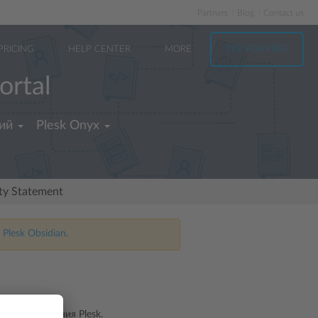
Partners
Blog
Contact us
PRICING
HELP CENTER
MORE
TRY FOR FREE
ortal
ий
Plesk Onyx
ity Statement
 Plesk Obsidian.
 и изображения Plesk.