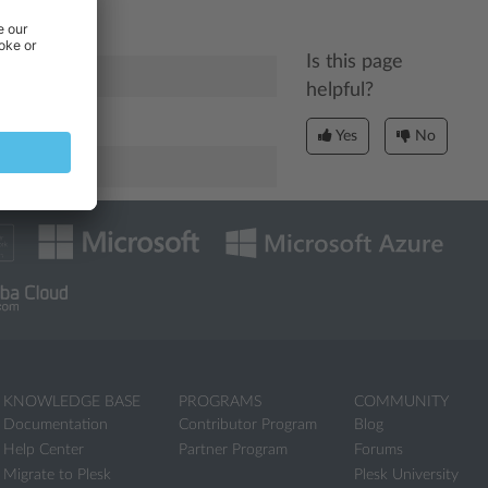
Is this page
helpful?
Yes
No
KNOWLEDGE BASE
PROGRAMS
COMMUNITY
Documentation
Contributor Program
Blog
Help Center
Partner Program
Forums
Migrate to Plesk
Plesk University