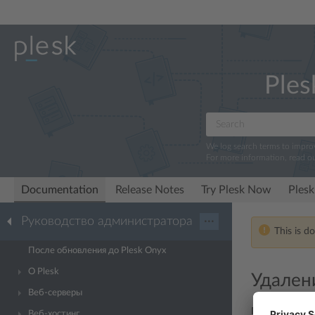
Ples
We log search terms to impr
For more information, read o
Documentation
Release Notes
Try Plesk Now
Plesk
Руководство администратора
···
This is d
После обновления до Plesk Onyx
О Plesk
Удален
Веб-серверы
После удален
Веб-хостинг