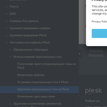
Чтобы удалит
Почта
DNS
plesk bin 
Серверы баз данных
Например:
Администрирование сервера
Администрирование Plesk
plesk bin 
Настройка интерфейса Plesk
Оформление и брендинг
Industry
Partners:
Использование персональных тем
Получение пакета персональной темы из
Plesk
Изменение файлов
Установка персональных тем в Plesk
Удаление персональных тем из Plesk
Изменение цветовых гамм
Follow us:
Удаление и изменение элементов