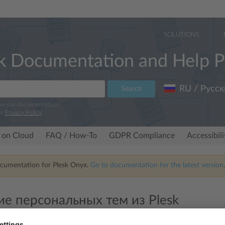
SOLUTIONS
k Documentation and Help P
RU / Русск
Search
ove our documentation.
ur
Privacy Policy
.
 on Cloud
FAQ / How-To
GDPR Compliance
Accessibil
ocumentation for Plesk Onyx.
Go to documentation for the latest version,
ие персональных тем из Plesk
ия персональных тем из Plesk восстанавливаются стандартные стили