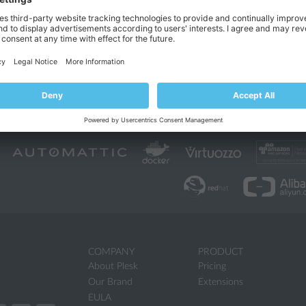
ь персональную тему, выполните следующую команду:
branding_theme -u -name <theme_name>
branding_theme -u -name green
COMPANY
PRODUCT
About Plesk
Pricing
Our Brand
Extensions
EULA