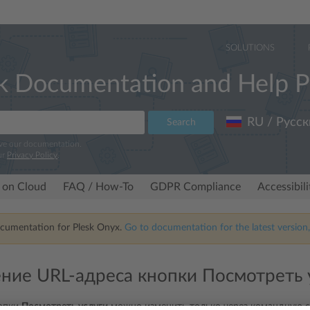
SOLUTIONS
k Documentation and Help P
RU / Русск
Search
ove our documentation.
ur
Privacy Policy
.
 on Cloud
FAQ / How-To
GDPR Compliance
Accessibil
ocumentation for Plesk Onyx.
Go to documentation for the latest version,
ние URL-адреса кнопки Посмотреть 
нопки
Посмотреть услуги
можно изменить только через командную с