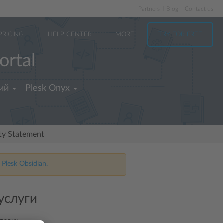
Partners
Blog
Contact us
PRICING
HELP CENTER
MORE
TRY FOR FREE
ortal
ий
Plesk Onyx
ity Statement
 Plesk Obsidian.
услуги
троку.