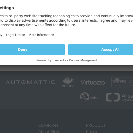
ть URL-адрес, который открывается при нажатии на кнопку Посмотре
.example.com
», запустите следующую команду:
inux
panel_gui  -p -mpc_portal_url https://www.example.com
 Windows
r%\bin\panel_gui.exe" -p -mpc_portal_url https://www.exa
COMPANY
PRODUCT
About Plesk
Pricing