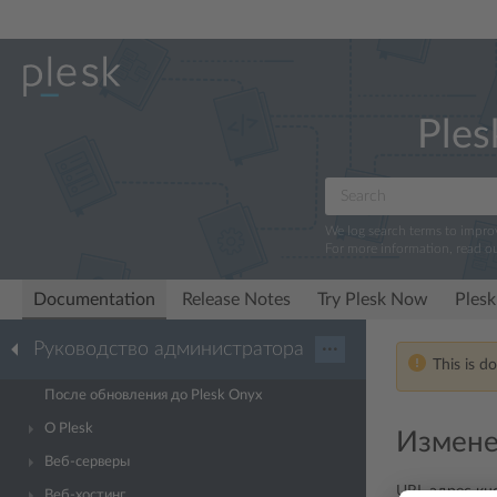
Ples
We log search terms to impr
For more information, read o
Documentation
Release Notes
Try Plesk Now
Plesk
Руководство администратора
···
This is d
После обновления до Plesk Onyx
О Plesk
Измене
Веб-серверы
URL-адрес к
Веб-хостинг