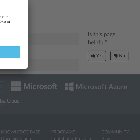
ть услуги, на
Is this page
helpful?
Yes
No
mple.com
KNOWLEDGE BASE
PROGRAMS
COMMUNITY
Documentation
Contributor Program
Blog