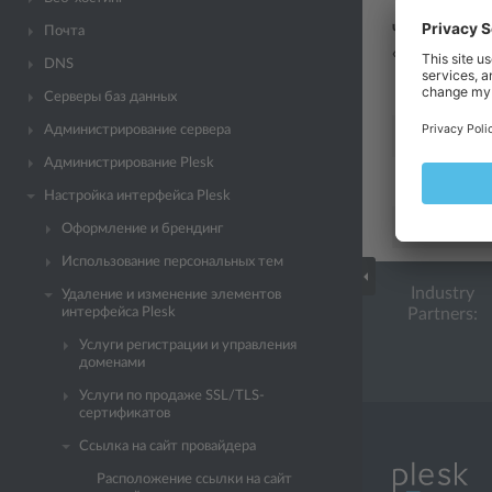
Чтобы замени
Почта
«
https://www
DNS
Plesk для L
Серверы баз данных
Администрирование сервера
plesk bin 
Администрирование Plesk
Plesk для
Настройка интерфейса Plesk
"%plesk_di
Оформление и брендинг
Использование персональных тем
Industry
Удаление и изменение элементов
интерфейса Plesk
Partners:
Услуги регистрации и управления
доменами
Услуги по продаже SSL/TLS-
сертификатов
Ссылка на сайт провайдера
Расположение ссылки на сайт