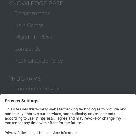
KNOWLEDGE BASE
Documentation
Help Center
Migrate to Plesk
Contact Us
Plesk Lifecycle Policy
PROGRAMS
Contributor Program
Partner Program
COMMUNITY
Blog