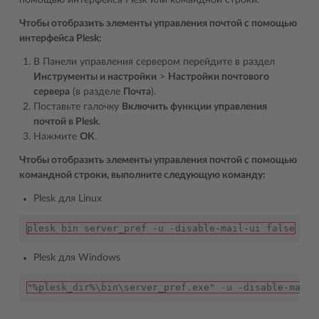
помощью интерфейса Plesk или командной строки.
Чтобы отобразить элементы управления почтой с помощью
интерфейса Plesk:
В Панели управления сервером перейдите в раздел
Инструменты и настройки
>
Настройки почтового
сервера
(в разделе
Почта
).
Поставьте галочку
Включить функции управления
почтой в Plesk
.
Нажмите
OK
.
Чтобы отобразить элементы управления почтой с помощью
командной строки, выполните следующую команду:
Plesk для Linux
plesk bin server_pref -u -disable-mail-ui false
Plesk для Windows
"%plesk_dir%\bin\server_pref.exe" -u -disable-mail-