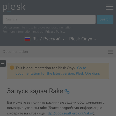
Search
We log search terms to improve our documentation.
For more information, read our
Privacy Policy
.
RU / Русский
Plesk Onyx
Documentation
This is documentation for Plesk Onyx.
Go to
documentation for the latest version, Plesk Obsidian.
Запуск задач Rake
Вы можете выполнять различные задачи обслуживания с
помощью утилиты
rake
(более подробную информацию
смотрите на странице
http://docs.seattlerb.org/rake/
).