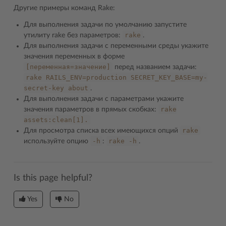
Другие примеры команд Rake:
Для выполнения задачи по умолчанию запустите
rake
утилиту rake без параметров:
.
Для выполнения задачи с переменными среды укажите
значения переменных в форме
[переменная=значение]
перед названием задачи:
rake
RAILS_ENV=production
SECRET_KEY_BASE=my-
secret-key
about
.
Для выполнения задачи с параметрами укажите
rake
значения параметров в прямых скобках:
assets:clean[1].
rake
Для просмотра списка всех имеющихся опций
-h
rake
-h
используйте опцию
:
.
Is this page helpful?
Yes
No