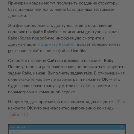
Примерами задач могут послужить создание структуры
базы данных или наполнение базы данных тестовыми
данными.
Эта функциональность доступна, если в приложении
содержится файл
Rakefile
с описанием доступных задач
Rake (более подробную информацию смотрите в
документации к
формату Rakefile
). Бывает полезно иметь
gem-пакет ‘rake’ в списке файла Gemfile.
Откройте страницу
Сайты и домены
и нажмите
Ruby
.
После установки gem-пакетов можно попытаться запустить
задачу Rake, нажав
Выполнить задачу rake
. В открывшемся
окне укажите желаемые параметры и нажмите
ОК
― это
rake
будет равнозначно запуску утилиты
с такими же
параметрами в командной строке.
-T
Например, для просмотра имеющихся задач введите
и
нажмите
ОК
(что эквивалентно выполнению команды
rake
-T
).