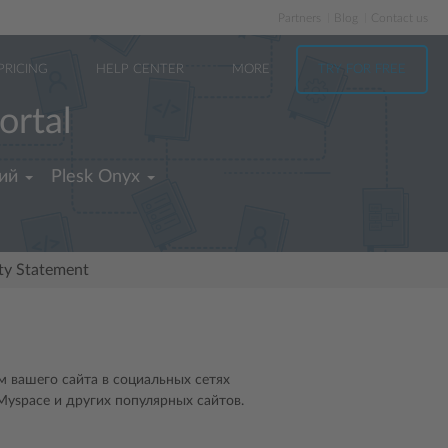
Partners
Blog
Contact us
PRICING
HELP CENTER
MORE
TRY FOR FREE
ortal
ий
Plesk Onyx
ity Statement
м вашего сайта в социальных сетях
 Myspace и других популярных сайтов.