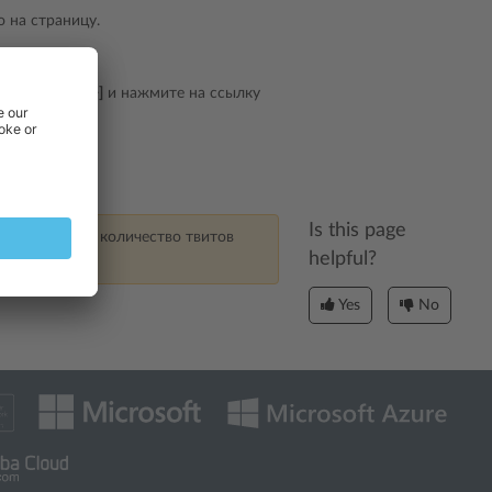
 на страницу.
р на значок
[+]
и нажмите на ссылку
кации сайта.
Is this page
нопки Tweet, количество твитов
helpful?
сов.
Yes
No