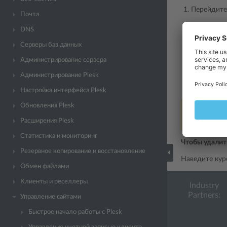
Перейдите
Почта
Выберите 
DNS
Если вы х
Серверы баз данных
Еще
.
Администрирование сервера
Изменения,
Администрирование Plesk
Нажмите
Настройка интерфейса Plesk
Обновления Plesk
Примечание
увеличивает
Расширения Plesk
Статистика и мониторинг
Чтобы удалит
Резервное копирование и восстановление
Наведите кур
Обмен файлами
Клиенты и реселлеры
Industry
Partners:
Управление сайтами
Быстрое начало работы с Plesk