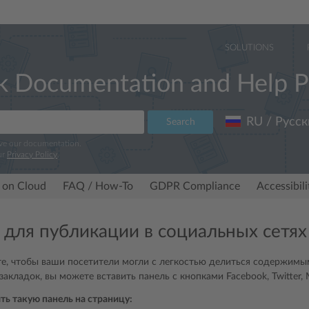
SOLUTIONS
k Documentation and Help P
RU / Русск
Search
ove our documentation.
ur
Privacy Policy
.
 on Cloud
FAQ / How-To
GDPR Compliance
Accessibil
 для публикации в социальных сетях
те, чтобы ваши посетители могли с легкостью делиться содержимы
закладок, вы можете вставить панель с кнопками Facebook, Twitter,
ть такую панель на страницу: