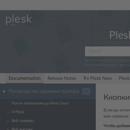
Ples
We log search terms to impr
For more information, read o
Documentation
Release Notes
Try Plesk Now
Plesk
Руководство администратора
···
Кнопки
После обновления до Plesk Onyx
Если вы хоти
О Plesk
или сервисах 
Веб-серверы
Чтобы добави
Веб-хостинг