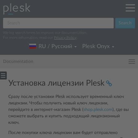
Search
We log search terms to improve our documentation.
For more information, read our
Privacy Policy
.
RU / Русский
Plesk Onyx
Documentation
Установка лицензии Plesk
Сразу после установки Plesk использует временный ключ
лицензии. Чтобы получить новый ключ лицензии,
перейдите в интернет-магазин Plesk (
shop.plesk.com
), где вы
сможете выбрать и купить подходящий лицензионный
ключ.
После покупки ключа лицензии вам будет отправлено