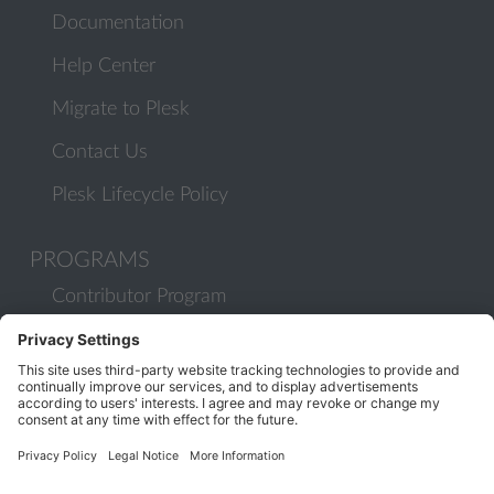
Documentation
Help Center
Migrate to Plesk
Contact Us
Plesk Lifecycle Policy
PROGRAMS
Contributor Program
Partner Program
COMMUNITY
Blog
Forums