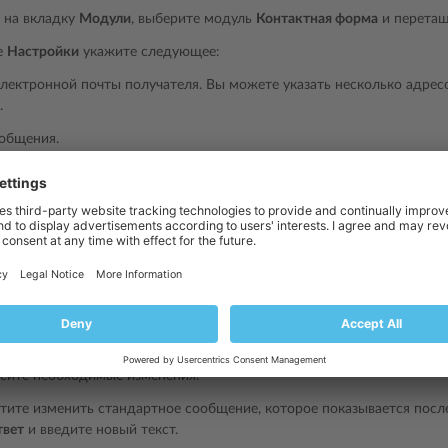
 на вкладку
Модули
, выберите модуль
Контактная форма
и перетащ
е
Настройки
укажите следующее:
лектронной почты получателя. Вы можете указать несколько адресо
.
ообщения.
который должен показываться на кнопке для отправки сообщений.
 от автоматических спам-сообщений. Чтобы через вашу контактную
емый спам, поставьте галочку
Включить защиту от автоматических
ита основана на очень эффективном механизме, который называет
ван в виде поля для ввода и расположенной рядом картинки с ис
 способен распознать только человек. Перед отправкой сообщения
атель должен будет определить эти символы и ввести их в поле.
тите добавить, переместить или удалить поля из формы или измени
сите необходимые изменения.
отите изменить стандартное сообщение, которое показывается посл
твет
и введите новый текст.