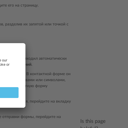
ите его на страницу.
в, разделив их запятой или точкой с
 форму не приходил автоматически
 спам-сообщений
.
ся reCAPTCHA. В контактной форме он
каженными словами или символами,
 через контактную форму
ть их названия, перейдите на вкладку
е отправки формы, перейдите на
Is this page