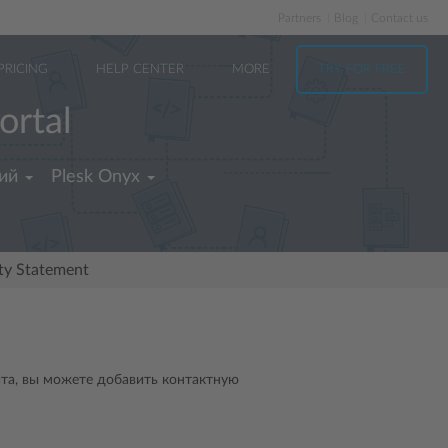
Partners
Blog
Contact us
PRICING
HELP CENTER
MORE
TRY FOR FREE
ortal
ий
Plesk Onyx
ity Statement
йта, вы можете добавить контактную