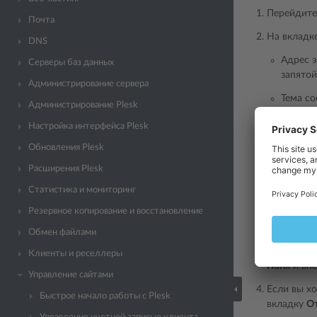
Перейдите
Почта
На вкладк
DNS
Адрес э
Серверы баз данных
запятой
Администрирование сервера
Тема с
Администрирование Plesk
Текст, 
Настройка интерфейса Plesk
Защита
Обновления Plesk
рассыла
Расширения Plesk
Эта защ
Статистика и мониторинг
реализо
Резервное копирование и восстановление
которые
пользов
Обмен файлами
Если вы хо
Клиенты и реселлеры
Поля
и вне
Управление сайтами
Если вы х
Быстрое начало работы с Plesk
вкладку
О