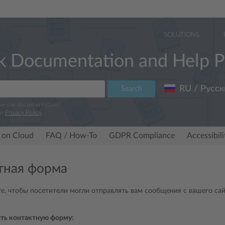
SOLUTIONS
k Documentation and Help P
RU / Русск
Search
ove our documentation.
ur
Privacy Policy
.
 on Cloud
FAQ / How-To
GDPR Compliance
Accessibil
тная форма
те, чтобы посетители могли отправлять вам сообщения с вашего са
ть контактную форму: