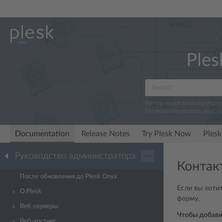
Ples
We log search terms to impr
For more information, read o
Documentation
Release Notes
Try Plesk Now
Plesk
Руководство администратора
···
Контак
После обновления до Plesk Onyx
Если вы хоти
О Plesk
форму.
Веб-серверы
Чтобы добави
Веб-хостинг