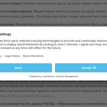
чтового ящика.
Количество места на диске, которое может занять п
та почтовых ящиков
. Общий объем места на диске, который может
 всех ваших доменах. Эта опция доступна только для учетных запи
рассылки
. Количество почтовых рассылок, которое может быть созд
что есть почтовые рассылки, и есть почтовые группы - они служат 
Почтовые рассылки поддерживают архивацию и премодерацию сооб
я отправки одного сообщения сразу нескольким адресатам.
 информацию смотрите в разделе
Использование рассылок
.
льные учетные записи FTP.
Количество учетных записей FTP, которо
 дополнение к основной учетной записи FTP, которая была создана
робную информацию смотрите в разделах
Изменение параметров F
P
.
ых
(Linux). Количество баз данных, которое может быть размещено д
артное средство организации хранения данных, которое позволяет 
ям и их пользователям хранить, искать и получать информацию. По
ельно) Использование баз данных
.
ное количество баз данных MySQL
и
Максимальное количество баз