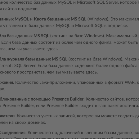
ое количество баз данных MySQL и Microsoft SQL Server, которое 
я сайтов подписки.
 данных MySQL
и
Квота
баз данных MS SQL
(Windows). Это максимал
огут занимать базы данных MySQL и Microsoft SQL в подписке.
йла базы данных MS SQL
(хостинг на базе Windows). Максимальный 
. Если база данных состоит из более чем одного файла, может быт
ва, чем вы указываете здесь.
йла журнала базы данных MS SQL
(хостинг на базе Windows). Макс
crosoft SQL Server. Если база данных содержит более одного файл
кового пространства, чем вы указываете здесь.
ожения
. Количество Java-приложений, упакованных в формат WAR, 
ах.
бликованные с помощью Presence Builder
. Количество сайтов, кото
Presence Builder, если Presence Builder входит в ваш пакет хостинга.
ователи
. Количество учетных записей, которое вы можете создать д
лей на своих доменах.
 соединения
. Количество подключений к внешним базам данных, к