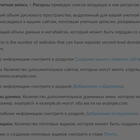
четная запись
>
Ресурсы
приведен список входящих в нее ресурсов:
ий объем дискового пространства, выделенный для вашей учетной 
тносящиеся к вашим сайтам, почтовым учетным записям, резервным
бщий объем данных в мегабайтах, который может быть передан со в
This is the number of websites that can have separate second-level domai
m.
 информацию смотрите в разделах
Создание вашего первого сайт
ы
. Количество дополнительных сайтов, которые могут иметь отдель
news.example.com.
 информацию смотрите в разделе
Добавление субдоменов
.
мы домена
. Количество дополнительных доменных имен, которое м
ример, example.fr и example.de могут оба вести на example.com.
робную информацию смотрите в разделе
Добавление псевдонимов
ящики
. Количество почтовых ящиков, которое может быть создано н
ю о создании почтовых ящиков смотрите в главе
Почта
.