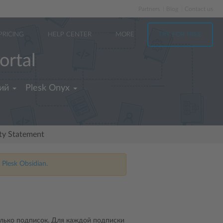
Partners
Blog
Contact us
PRICING
HELP CENTER
MORE
TRY FOR FREE
ortal
ий
Plesk Onyx
ity Statement
 Plesk Obsidian.
колько подписок. Для каждой подписки