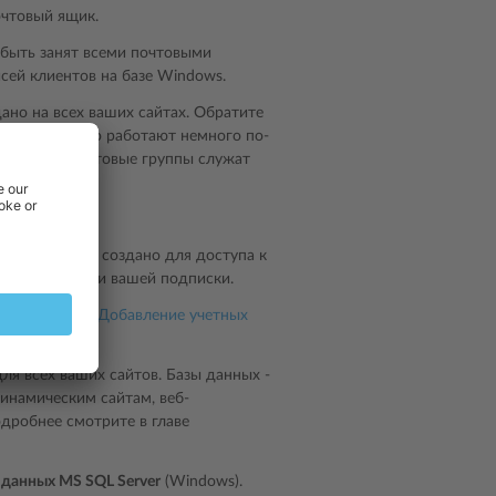
очтовый ящик.
 быть занят всеми почтовыми
сей клиентов на базе Windows.
ано на всех ваших сайтах. Обратите
одной цели, но работают немного по-
щений, а почтовые группы служат
е может быть создано для доступа к
 при активации вашей подписки.
TP-доступа
и
Добавление учетных
ля всех ваших сайтов. Базы данных -
динамическим сайтам, веб-
дробнее смотрите в главе
 данных MS SQL Server
(Windows).