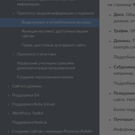
информации
на странице
У
Просмотр сводной информации о подписке
Диск
. Общ
данные, о
Выделенные и потребленные ресурсы
Трафик
. О
Функции хостинга, доступные вашим
сайтам
Домены
. 
Права, доступные для вашего сайта
example.co
Просмотр статистики
Подробную
Управление учетными записями
Субдомен
дополнительных пользователей
например, 
Создание персональных кнопок
Подробную
Сайты и домены
Псевдони
Поддержка Git
сайта. Нап
Поддержка Ruby (Linux)
Более под
WordPress Toolkit
Почтовые 
Поддержка Node.js
Информаци
Создание сайтов с помощью Presence Builder