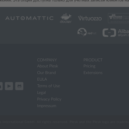
ений. Эта опция доступна только для учетных записей клиентов на
COMPANY
PRODUCT
About Plesk
Pricing
Our Brand
Extensions
EULA
Terms of Use
Legal
Privacy Policy
Impressum
International GmbH. All rights reserved. Plesk and the Plesk logo are trade