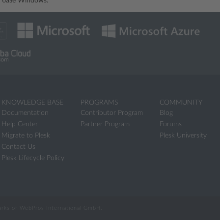
 базе Windows.
KNOWLEDGE BASE
PROGRAMS
COMMUNITY
Documentation
Contributor Program
Blog
Help Center
Partner Program
Forums
Migrate to Plesk
Plesk University
Contact Us
Plesk Lifecycle Policy
marks of WebPros International GmbH.