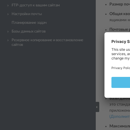
Размер по
FTP-доступ к вашим сайтам
Общая кво
Настройки почты
ящиками на
Планирование задач
Почтовые 
Базы данных сайтов
внимание, 
Резервное копирование и восстановление
разному. 
сайтов
только дл
Подробную
Дополните
подписке в
Более под
записей FT
Базы данн
это станд
приложени
(Дополнит
Максималь