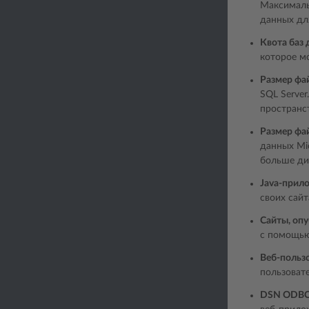
Максимальн
данных дл
Квота баз
которое м
Размер фа
SQL Server
пространст
Размер фа
данных Mi
больше дис
Java-прил
своих сайт
Сайты, опу
с помощью 
Веб-польз
пользовате
DSN ODBC