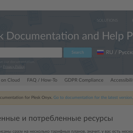
SOLUTIONS
k Documentation and Help P
RU / Русск
Search
ove our documentation.
ur
Privacy Policy
.
 on Cloud
FAQ / How-To
GDPR Compliance
Accessibil
ocumentation for Plesk Onyx.
Go to documentation for the latest version,
нные и потребленные ресурсы
исаны сразу на несколько тарифных планов, значит, у вас есть нес