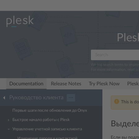
Ples
We log search terms to impr
For more information, read o
Documentation
Release Notes
Try Plesk Now
Plesk
Руководство клиента
···
This is d
Первые шаги после обновления до Onyx
Быстрое начало работы с Plesk
Выделе
Управление учетной записью клиента
Если вы подп
Изменение пароля и контактной