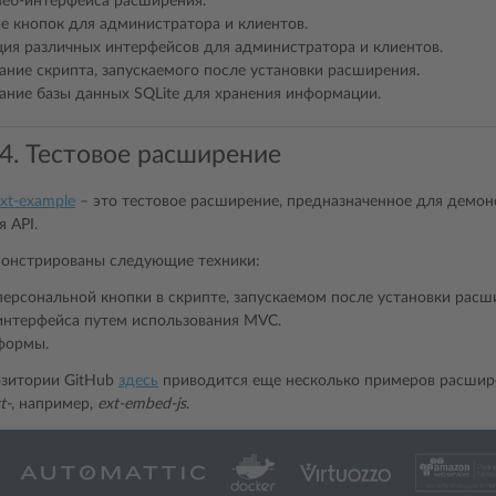
веб-интерфейса расширения.
е кнопок для администратора и клиентов.
ция различных интерфейсов для администратора и клиентов.
ание скрипта, запускаемого после установки расширения.
ание базы данных SQLite для хранения информации.
4. Тестовое расширение
xt-example
– это тестовое расширение, предназначенное для демон
 API.
онстрированы следующие техники:
персональной кнопки в скрипте, запускаемом после установки расш
интерфейса путем использования MVC.
формы.
озитории GitHub
здесь
приводится еще несколько примеров расшире
t-
, например,
ext-embed-js
.