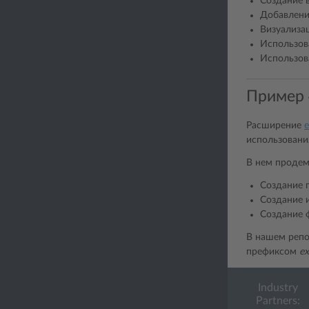
Создание 
Добавлени
Визуализа
Использов
Использов
Пример 
Расширение
e
использования
В нем продем
Создание 
Создание 
Создание 
В нашем реп
префиксом
ex
Industry
Partners: