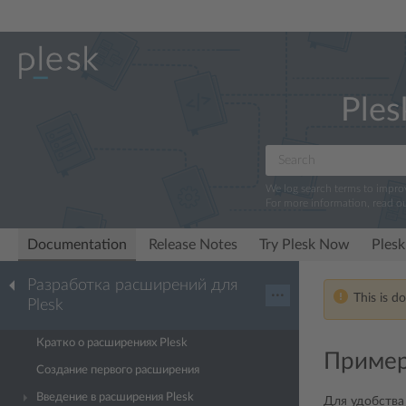
Ples
We log search terms to impr
For more information, read o
Documentation
Release Notes
Try Plesk Now
Plesk
Разработка расширений для
···
This is d
Plesk
Кратко о расширениях Plesk
Пример
Создание первого расширения
Введение в расширения Plesk
Для удобства