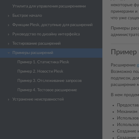
некоторые фу
Утилита для управления расширениями
примерами и 
Быстрое начало
что уже суще
Функции Plesk, доступные для расширений
Примеры рас
Руководство по дизайну интерфейса
администратор
Тестирование расширений
Пример 1
Примеры расширений
Пример 1. Статистика Plesk
Расширение
e
Возможно пол
Пример 2. Новости Plesk
подписок, до
Пример 3. Отслеживание запросов
расширение м
Пример 4. Тестовое расширение
В нем продем
Устранение неисправностей
Предостав
Механизм 
Использов
Использов
Создание 
Создание 