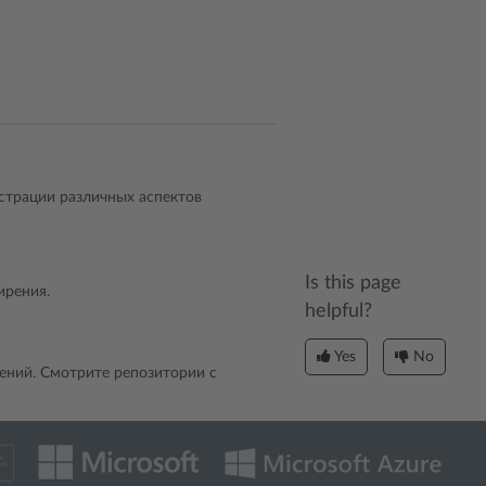
страции различных аспектов
Is this page
ирения.
helpful?
Yes
No
ний. Смотрите репозитории с