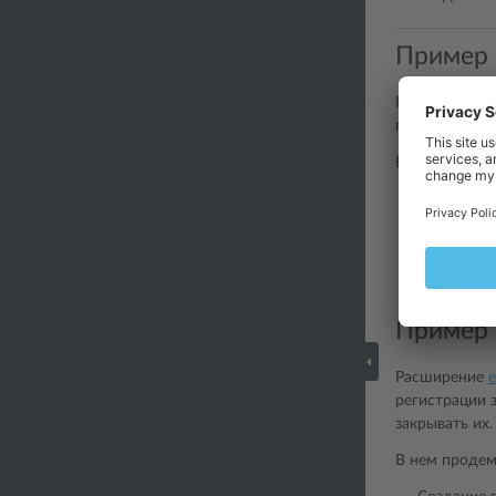
Пример 
Расширение
e
показывает по
В нем продем
Добавлени
Периодиче
Использов
Получение 
Пример 
Расширение
e
регистрации 
закрывать их.
В нем продем