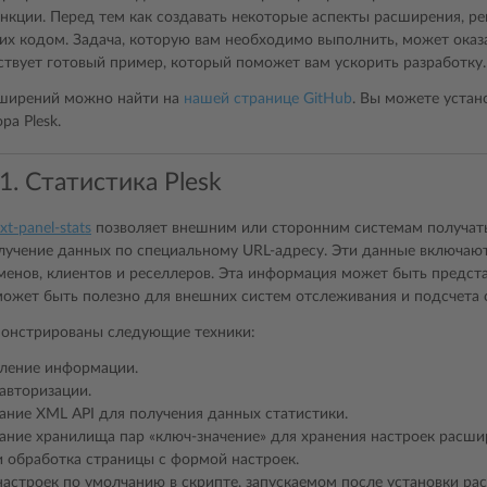
нкции. Перед тем как создавать некоторые аспекты расширения, р
их кодом. Задача, которую вам необходимо выполнить, может оказат
ствует готовый пример, который поможет вам ускорить разработку.
ширений можно найти на
нашей странице GitHub
. Вы можете устано
а Plesk.
. Статистика Plesk
xt-panel-stats
позволяет внешним или сторонним системам получать 
учение данных по специальному URL-адресу. Эти данные включают
менов, клиентов и реселлеров. Эта информация может быть предста
ожет быть полезно для внешних систем отслеживания и подсчета 
онстрированы следующие техники:
ление информации.
авторизации.
ание XML API для получения данных статистики.
ание хранилища пар «ключ-значение» для хранения настроек расши
и обработка страницы с формой настроек.
настроек по умолчанию в скрипте, запускаемом после установки ра