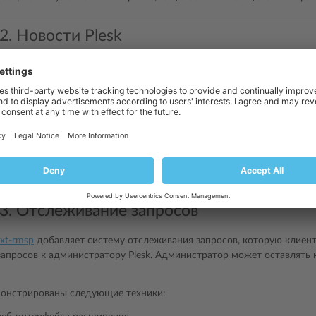
2. Новости Plesk
xt-panel-news
представляет собой виджет для домашней страницы а
следние новости о Plesk (на основании канала RSS). Лента новосте
онстрированы следующие техники:
е виджета на домашнюю страницу администратора.
ское обновление данных на основании планировщика задач.
ание хранилища пар «ключ-значение» для хранения данных расшире
начальных данных в скрипте, запускаемом после установки, и план
3. Отслеживание запросов
xt-rmsp
добавляет систему отслеживания запросов, которую клиент
запросов к администратору Plesk. Администратор может оставлять
онстрированы следующие техники: