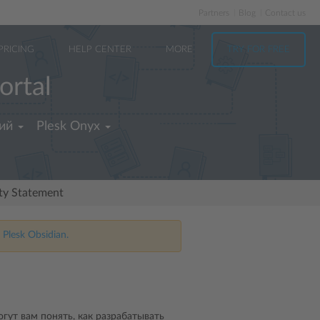
Partners
Blog
Contact us
PRICING
HELP CENTER
MORE
TRY FOR FREE
ortal
ий
Plesk Onyx
ity Statement
 Plesk Obsidian.
гут вам понять, как разрабатывать