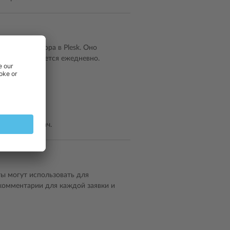
дминистратора в Plesk. Оно
й RSS обновляется ежедневно.
ния.
ирование задач.
ы могут использовать для
 комментарии для каждой заявки и