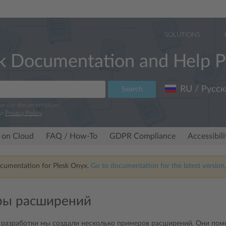
SOLUTIONS
k Documentation and Help P
RU / Русск
Search
ove our documentation.
ur
Privacy Policy
.
 on Cloud
FAQ / How-To
GDPR Compliance
Accessibil
ocumentation for Plesk Onyx.
Go to documentation for the latest version,
ы расширений
 разработки мы создали несколько примеров расширений. Они помо