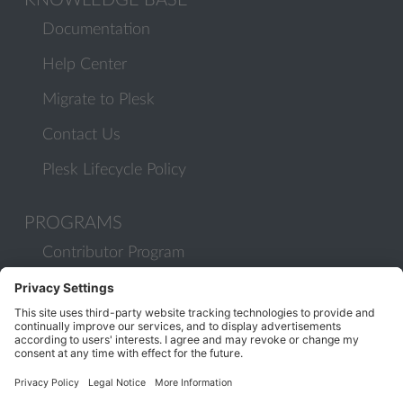
KNOWLEDGE BASE
Documentation
Help Center
Migrate to Plesk
Contact Us
Plesk Lifecycle Policy
PROGRAMS
Contributor Program
Partner Program
COMMUNITY
Blog