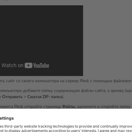
ить сайт со своего компьютера на сервер Plesk с помощью файловог
компьютере добавьте папку, содержащую файлы сайта, к архиву (щ
е
Отправить
>
Сжатая ZIP- папка
).
лиента Plesk откройте страницу
Файлы
, щелкните и откройте папку
файл архива и нажмите
Открыть
.
 будет загружен, поставьте галочку возле него и выберите
Извлечь