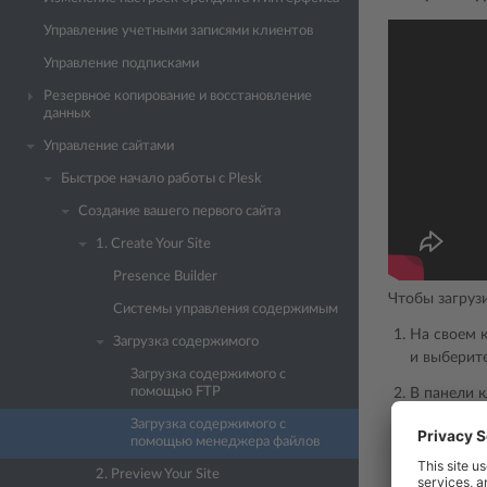
Управление учетными записями клиентов
Управление подписками
Резервное копирование и восстановление
данных
Управление сайтами
Быстрое начало работы с Plesk
Создание вашего первого сайта
1. Create Your Site
Presence Builder
Чтобы загруз
Системы управления содержимым
На своем 
Загрузка содержимого
и выберит
Загрузка содержимого с
помощью FTP
В панели к
выберите 
Загрузка содержимого с
помощью менеджера файлов
Когда файл
2. Preview Your Site