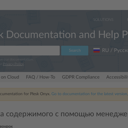
SOLUTIONS
k Documentation and Help P
RU / Русск
Search
ove our documentation.
ur
Privacy Policy
.
 on Cloud
FAQ / How-To
GDPR Compliance
Accessibil
ocumentation for Plesk Onyx.
Go to documentation for the latest version,
ка содержимого с помощью менедже
еоурок