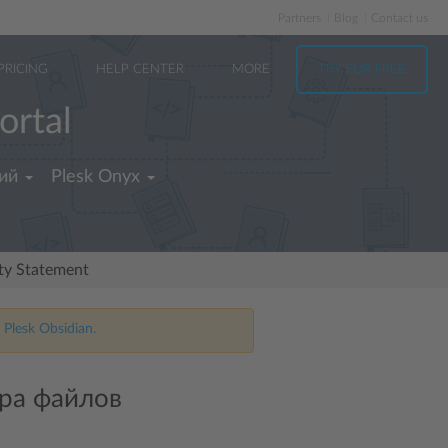
Partners
Blog
Contact us
PRICING
HELP CENTER
MORE
TRY FOR FREE
ortal
ий
Plesk Onyx
ity Statement
 Plesk Obsidian.
ра файлов