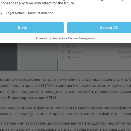
лов также позволяет внести изменения в страницы вашего сайта.
оляет редактировать HTML-страницы без необходимости вручную в
ию файла в редакторе, наведите курсор на файл, щелкните по ссы
рите
Редактировать как HTML
.
ете редактировать файлы в текстовом редакторе менеджера файло
ажмите ссылку
, чтобы открыть контекстное меню файла и выбе
сть файлы или веб-страницы, которые вы хотите сделать недоступн
а к этим файлам в менеджере файлов. Чтобы изменить права досту