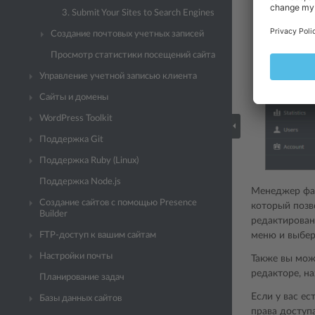
3. Submit Your Sites to Search Engines
Создание почтовых учетных записей
Просмотр статистики посещений сайта
Управление учетной записью клиента
Сайты и домены
WordPress Toolkit
Поддержка Git
Поддержка Ruby (Linux)
Поддержка Node.js
Менеджер фай
Создание сайтов с помощью Presence
который позв
Builder
редактирован
FTP-доступ к вашим сайтам
меню и выбе
Настройки почты
Также вы мож
редакторе, н
Планирование задач
Если у вас е
Базы данных сайтов
права доступ