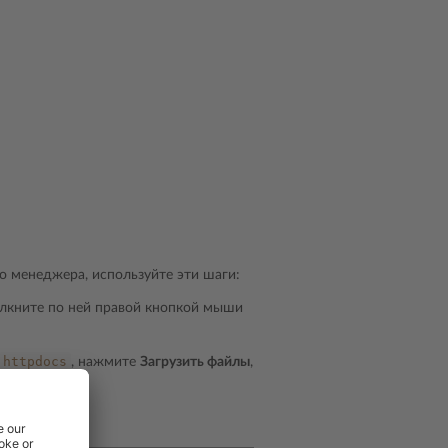
о менеджера, используйте эти шаги:
елкните по ней правой кнопкой мыши
httpdocs
, нажмите
Загрузить файлы
,
 файлы
.