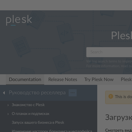
Ples
We log search terms to impr
For more information, read o
Documentation
Release Notes
Try Plesk Now
Plesk
Руководство реселлера
···
This is d
Знакомство с Plesk
О планах и подписках
Загруз
Запуск вашего бизнеса в Plesk
Смотреть вид
Изменение настроек брендинга и интерфейса