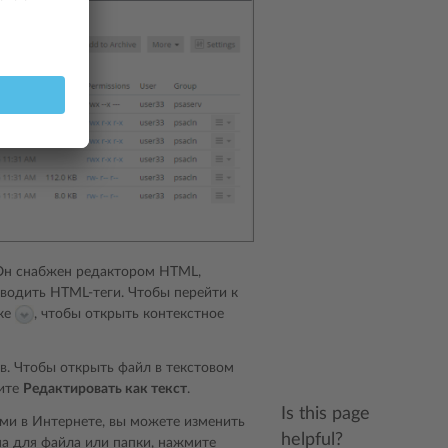
 Он снабжен редактором HTML,
водить HTML-теги. Чтобы перейти к
лке
, чтобы открыть контекстное
в. Чтобы открыть файл в текстовом
рите
Редактировать как текст
.
Is this page
ыми в Интернете, вы можете изменить
helpful?
па для файла или папки, нажмите