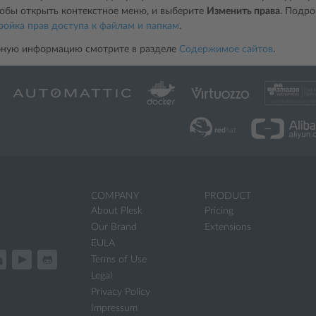
тобы открыть контекстное меню, и выберите
Изменить права
. Подро
ройка прав доступа к файлам и папкам
.
бную информацию смотрите в разделе
Содержимое сайтов
.
COMPANY
PRODUCT
About Plesk
Pricing
Our Brand
Extensions
EULA
Terms of Use
Legal
Privacy Policy
Impressum