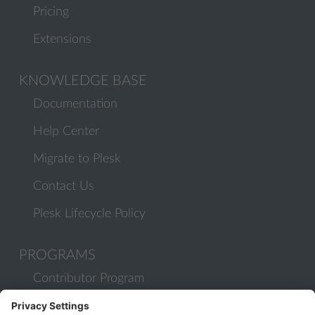
Pricing
Extensions
KNOWLEDGE BASE
Documentation
Help Center
Migrate to Plesk
Contact Us
Plesk Lifecycle Policy
PROGRAMS
Contributor Program
Partner Program