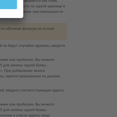
очта отфильтровывается как спам,
 чувствительность по одной единице и
скольку изменение чувствительности
испама.
ти обучение фильтра на основе
й не будут случайно удалены, введите
точием или пробелом. Вы можете
(?) для замены одной буквы.
m
. При добавлении записи
ты, зарегистрированные на домене
ей, введите соответствующие адреса
точием или пробелом. Вы можете
(?) для замены одной буквы.
несении в список адреса вида