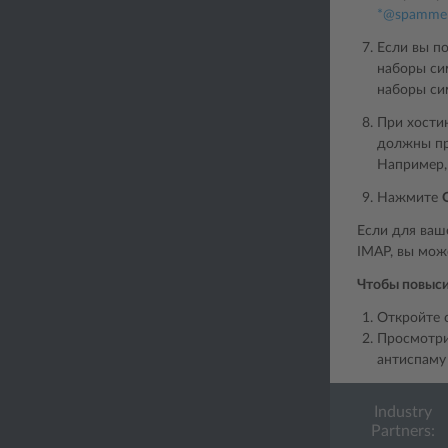
*
@
spamme
Если вы по
наборы си
наборы сим
При хости
должны при
Например, 
Нажмите
Если для ваш
IMAP, вы мож
Чтобы повыси
Откройте 
Просмотри
антиспаму
Industry
Partners: