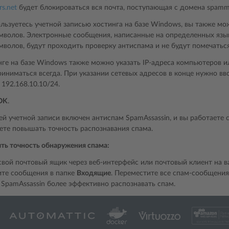
rs
.
net
будет блокироваться вся почта, поступающая с домена spamme
льзуетесь учетной записью хостинга на базе Windows, вы также мо
мволов. Электронные сообщения, написанные на определенных яз
волов, будут проходить проверку антиспама и не будут помечаться
нге на базе Windows также можно указать IP-адреса компьютеров и
ниматься всегда. При указании сетевых адресов в конце нужно вво
192.168.10.10/24.
OK
.
ей учетной записи включен антиспам SpamAssassin, и вы работаете
ете повышать точность распознавания спама.
ть точность обнаружения спама:
свой почтовый ящик через веб-интерфейс или почтовый клиент на 
те сообщения в папке
Входящие
. Переместите все спам-сообщения
 SpamAssassin более эффективно распознавать спам.