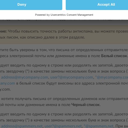
тся, уменьшите чувствительность еще. Если, наоборот, полезная п
личить чувствительность. В обоих случаях рекомендуется изменять
 несколько дней, прежде чем изменять чувствительность далее, по
ько единиц за один раз может кардинально изменить поведение ант
ние:
Чтобы повысить точность работы антиспама, вы можете провес
ых писем, как описано далее в этом разделе.
тите быть уверены в том, что письма от определенных отправителе
реса электронной почты или доменные имена в поле
Белый список
.
едует вводить по одному в строке или разделять их запятой, двое
ть звездочку (*) в качестве замены нескольких букв и знак вопроса 
:
address
@
mycompany
.
com
,
user?
@
mycompany
.
com
,
*
@
mycompany
.
co
any
.
com
в белый список будут внесены все адреса электронной поч
.com.
е хотите получать письма от определенных доменов или отправител
ой почты или доменные имена в поле
Черный список
.
едует вводить по одному в строке или разделять их запятой, двое
ть звездочку (*) в качестве замены нескольких букв и знак вопроса 
:
address
@
spammers
.
net
,
user?
@
spammers
.
net
,
*
@
spammers
.
net
. При в