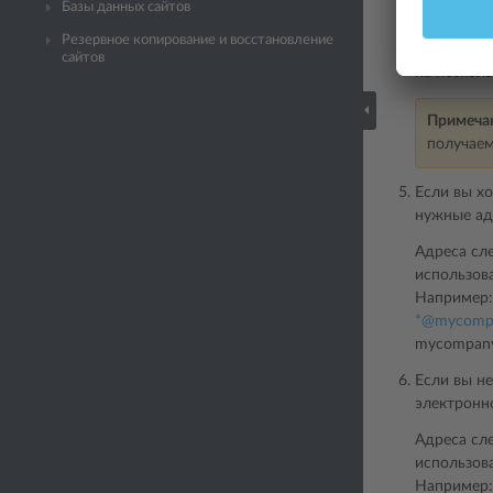
не уменьши
Базы данных сайтов
нужно уве
Резервное копирование и восстановление
подождать
сайтов
на нескол
Примеча
получаем
Если вы хо
нужные ад
Адреса сл
использова
Например
*
@
mycomp
mycompany
Если вы н
электронн
Адреса сл
использова
Например