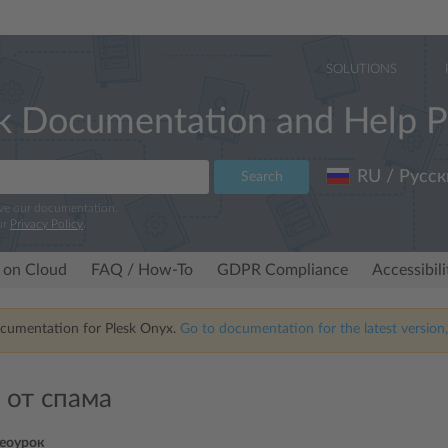
SOLUTIONS
k Documentation and Help P
RU / Русск
Search
ove our documentation.
ur
Privacy Policy
.
 on Cloud
FAQ / How-To
GDPR Compliance
Accessibil
ocumentation for Plesk Onyx.
Go to documentation for the latest version,
 от спама
еоурок