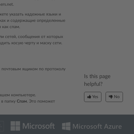
rs.net.
жете указать надежные языки и
ыках и содержащие определенные
 как спам.
ли сетей, сообщения от которых
дить косую черту и маску сети.
 с почтовым ящиком по протоколу
Is this page
helpful?
вашем компьютере.
Yes
No
 в папку
Спам
. Это поможет