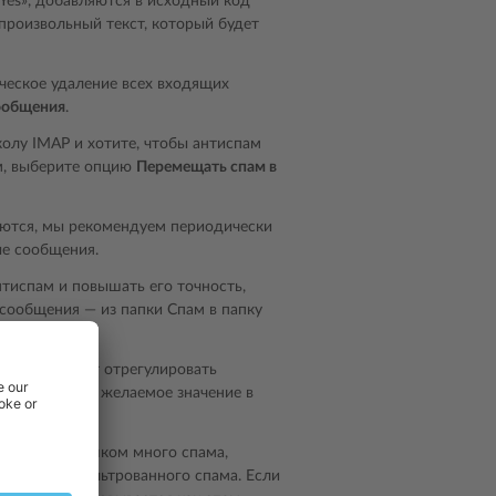
 Yes», добавляются в исходный код
роизвольный текст, который будет
ческое удаление всех входящих
сообщения
.
колу IMAP и хотите, чтобы антиспам
ам, выберите опцию
Перемещать спам в
ляются, мы рекомендуем периодически
ые сообщения.
тиспам и повышать его точность,
сообщения ― из папки Спам в папку
спам, следует отрегулировать
йки
и введите желаемое значение в
проходит слишком много спама,
ество неотфильтрованного спама. Если