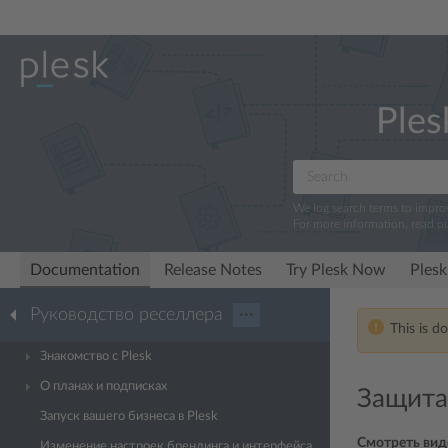
Ples
We log search terms to impr
For more information, read o
Documentation
Release Notes
Try Plesk Now
Plesk
Руководство реселлера
···
This is d
Знакомство с Plesk
О планах и подписках
Защита
Запуск вашего бизнеса в Plesk
Смотреть вид
Изменение настроек брендинга и интерфейса