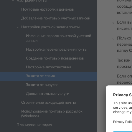
помечат
Настройки почты
сообще
Почтовые настройки доменов
вставле
Добавление почтовых учетных записей
Если вы
Настройки учетной записи почты
писем,
Изменение пароля почтовой учетной
(Только
записи
перемещ
Настройка перенаправления почты
папку 
Создание почтовых псевдонимов
Так как
просмат
Настройка автоответчика
Защита от спама
Если о
перенос
Защита от вирусов
Входящ
Дополнительные услуги
Если анти
Ограничение исходящей почты
чувствите
поле
Чувс
Использование почтовых рассылок
(Windows)
Значение 
Планирование задач
уменьшите