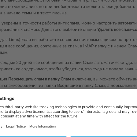
ь спам-сообщения. Заголовки «X-Spam-Flag: YES» и «X-Spam-Status:
ния по умолчанию, но при необходимости можно также добавлять п
н в начало темы и в текст письма.
 уверены в точности работы антиспама, можно настроить автомати
 признанных спамом. Для этого выберите опцию
Удалять все спам-
 для Linux) Если вы работаете со своим почтовым ящиком по прото
ал все сообщения, сочтенные за спам, в IMAP-папку с именем Сп
Спам
.
 каждые 30 дней все сообщения из папки Спам автоматически уда
ривать ее содержимое, чтобы убедиться, что туда не попали важн
пция
Перемещать спам в папку Спам
включена, вы можете обучать ан
я спам-сообщения из папки Входящие в папку Спам, а нормальные 
ие.
спам пропускает много спама или ошибочно распознает письма как 
льность фильтра. Для этого нажмите
Показать расширенные настро
твительность антиспама
.
по умолчанию 7 в большинстве случаев работает хорошо, но, если 
 чувствительность на единицу и посмотрите, уменьшится ли колич