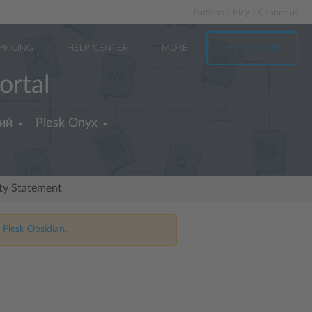
Partners
Blog
Contact us
PRICING
HELP CENTER
MORE
TRY FOR FREE
ortal
ий
Plesk Onyx
ity Statement
 Plesk Obsidian.