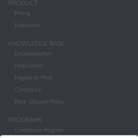
PRODUCT
Pricing
Extensions
KNOWLEDGE BASE
Documentation
Help Center
Migrate to Plesk
Contact Us
Plesk Lifecycle Policy
PROGRAMS
Contributor Program