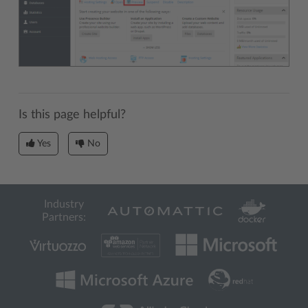
Is this page helpful?
Yes
No
Industry
Partners: