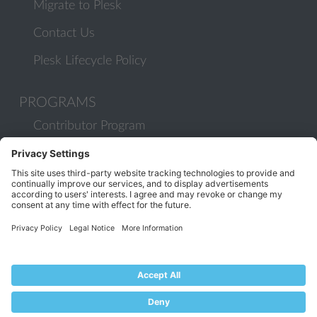
Migrate to Plesk
Contact Us
Plesk Lifecycle Policy
PROGRAMS
Contributor Program
Partner Program
COMMUNITY
Blog
Forums
Plesk University
© 2026 WebPros International GmbH. All rights reserved. Plesk and