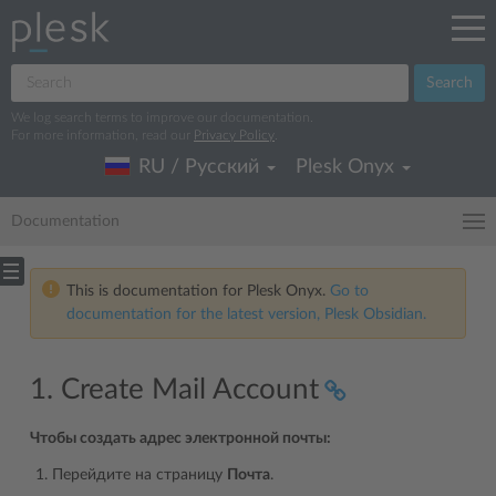
Search
We log search terms to improve our documentation.
For more information, read our
Privacy Policy
.
RU / Русский
Plesk Onyx
Documentation
This is documentation for Plesk Onyx.
Go to
documentation for the latest version, Plesk Obsidian.
1. Create Mail Account
Чтобы создать адрес электронной почты:
Перейдите на страницу
Почта
.