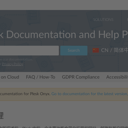
SOLUTIONS
k Documentation and Help P
CN / 简体
Search
ve our documentation.
ur
Privacy Policy
.
 on Cloud
FAQ / How-To
GDPR Compliance
Accessibil
ocumentation for Plesk Onyx.
Go to documentation for the latest version,
理