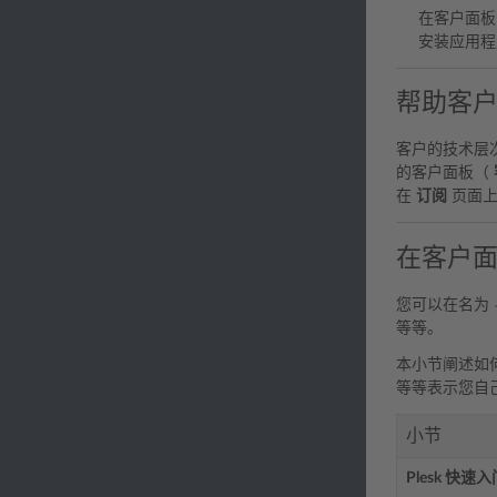
在客户面
安装应用程
帮助客
客户的技术层
的客户面板（
在
订阅
页面上
在客户
您可以在名为
等等。
本小节阐述如
等等表示您自
小节
Plesk 快速入