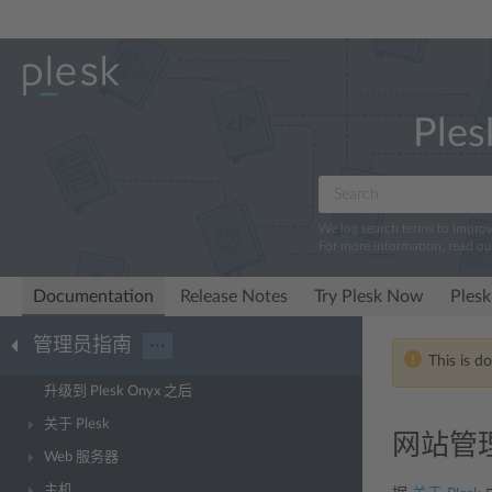
Ples
We log search terms to impro
For more information, read o
Documentation
Release Notes
Try Plesk Now
Plesk
管理员指南
···
This is d
升级到 Plesk Onyx 之后
关于 Plesk
网站管
Web 服务器
主机