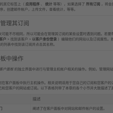
板的其它标签上（
应用程序
、
统计
等等），如果选择了
所有订阅
，将会
序，创建邮件帐户，上传文件，查看统计，等等。
户管理其订阅
次可能不尽相同，所以可能会在管理其订阅的某些设置时遇到问题。若要
客户
> 找到该客户 >
以客户身份登录
）编辑他们的网站以及订阅属性。
的列表中找到该订阅并点击其名称。
面板中操作
客户面板
的独立界面中进行与管理主机帐户相关的操作。例如，管理网站
何在客户面板中执行主机操作。相关说明适用于您自己的订阅和您客户的
己和您客户的网站或订阅。以下表格列举了本章的各个小节并大致描述了
描述
门
阐述了在客户面板中对网站和邮件帐户的设置。