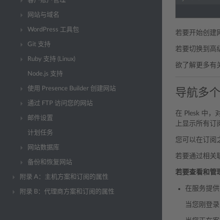
客户账户管理
网站与域名
WordPress 工具包
若要开始创建
Git 支持
若要切换到高
Ruby 支持 (Linux)
欲了解更多有
Node.js 支持
使用 Presence Builder 创建网站
导航多
通过 FTP 访问您的网站
在 Ples
邮件设置
上显示所有订
计划任务
您可以在订阅
网站数据库
若要通过相关
备份和恢复网站
若要查看和管
附录 A：主机方案和订阅的属性
在服务提供
附录 B：代理商方案和订阅的属性
当您刚登录到