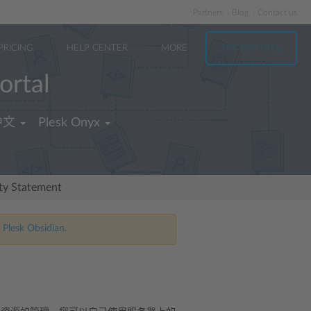
Partners
Blog
Contact us
PRICING
HELP CENTER
MORE
TRY FOR FREE
ortal
中文
Plesk Onyx
ity Statement
 Plesk Obsidian.