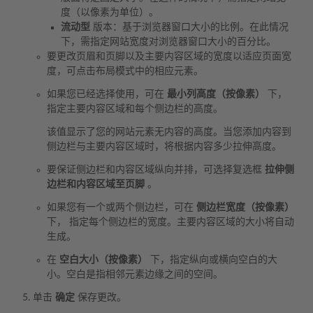
度（以像素为单位）。
流动型
版本：基于浏览器窗口大小的比例。在此情况
下，需指定网站宽度对浏览器窗口大小的百分比。
要更改页眉和页脚以及主要内容区域的宽度以适应页面宽
度，可点击布局模式中的相应元素。
如果您已经选择使用，可在
最小列高度（按像素）
下，
指定主要内容区域和每个侧边栏的高度。
该值显示了您的网站元素无内容的高度。当您添加内容到
侧边栏与主要内容区域时，将根据内容多少拉伸高度。
要保证侧边栏和内容区域纵向并排，可选择复选框
拉伸侧
边栏和内容区域至页脚
。
如果您有一个或两个侧边栏，可在
侧边栏宽度（按像素）
下， 指定每个侧边栏的宽度。主要内容区域的大小将自动
生成。
在
空白大小（按像素）
下，指定纵向或横向空白的大
小。空白是指相邻元素边缘之间的空间。
单击
确定
保存更改。