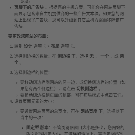
宽度。
页脚下的广告块
。根据您的主机方案，可能会在网站页脚下
面显示包含来自主机提供商的一些广告文本块。如果您的网
站上出现了广告块，您可以升级到其它主机方案而移除该广
告块。
要更改您网站的布局：
转到
设计
选项卡 >
布局
选项卡。
选择侧边栏的数量：在
侧边栏
下，选择
无
，
一个
，或
两
个
。
选择侧边栏的位置：
要移动侧边栏到网站的另一边，或切换侧边栏的位置（如
果您有两个侧边栏），请点击
切换侧边栏
。
要移动侧边栏到页面的顶部，可在布局模式中点击它们。
设置页面元素的大小：
要设置网站页面的总宽度，可在
网站宽度
下，选择以下
当中的一项：
固定型
版本：不管浏览器窗口大小是多少，您网站的
版面将是固定大小。在这样的情况下，需指定网站宽