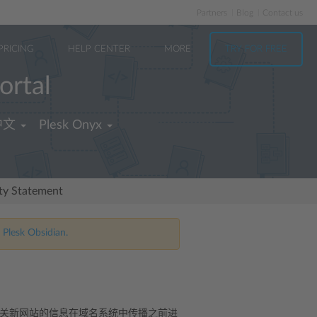
Partners
Blog
Contact us
PRICING
HELP CENTER
MORE
TRY FOR FREE
ortal
中文
Plesk Onyx
ity Statement
 Plesk Obsidian.
有关新网站的信息在域名系统中传播之前进