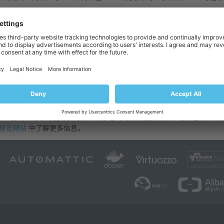
请执行下列步骤：
站与域名
。
览的网站域名下方，单击
预览
。
在新的浏览窗口打开。
保护的目录内容可能在预览模式下无法访问。
未注册域名时就可能需要向某人展示您的网站。无需给某人访问您客户账
预览网站
中了解更多信息。