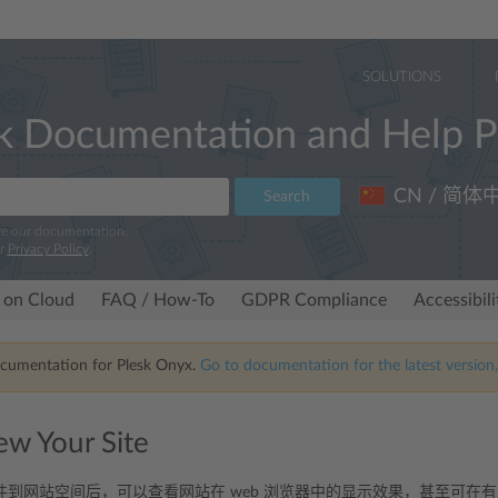
SOLUTIONS
k Documentation and Help P
CN / 简体
Search
ve our documentation.
ur
Privacy Policy
.
 on Cloud
FAQ / How-To
GDPR Compliance
Accessibil
ocumentation for Plesk Onyx.
Go to documentation for the latest version,
ew Your Site
件到网站空间后，可以查看网站在 web 浏览器中的显示效果，甚至可在