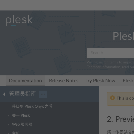
Ples
We log search terms to impro
For more information, read o
Documentation
Release Notes
Try Plesk Now
Plesk
管理员指南
···
This is d
升级到 Plesk Onyx 之后
关于 Plesk
2. Previ
Web 服务器
您上传网站文
主机