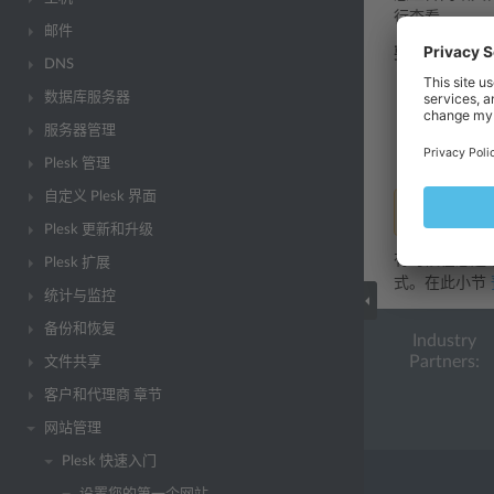
行查看。
邮件
要预览站点，
DNS
请转到
网
数据库服务器
在所要预
服务器管理
您的网站将
Plesk 管理
自定义 Plesk 界面
注解:
受密码
Plesk 更新和升级
有时候在您还
Plesk 扩展
式。在此小节
统计与监控
备份和恢复
Industry
Partners:
文件共享
客户和代理商 章节
网站管理
Plesk 快速入门