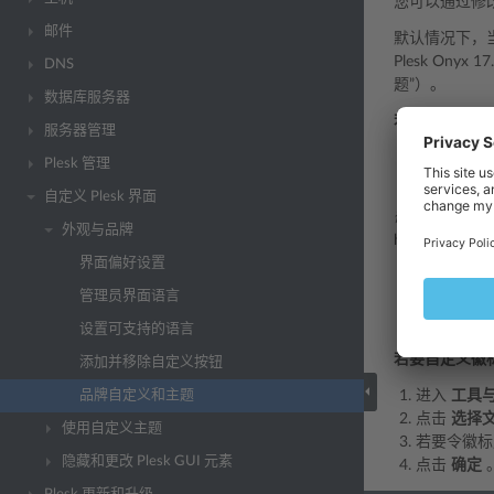
您可以通过修改
邮件
默认情况下，当在
Plesk On
DNS
题”）。
数据库服务器
若要设置一个
服务器管理
进入
工具
Plesk 管理
清空“标题
自定义 Plesk 界面
徽标
是您登录 
外观与品牌
host ed
界面偏好设置
需使用 GIF
管理员界面语言
建议使用小
建议图像高度
设置可支持的语言
若要自定义徽
添加并移除自定义按钮
品牌自定义和主题
进入
工具
点击
选择
使用自定义主题
若要令徽标
隐藏和更改 Plesk GUI 元素
点击
确定