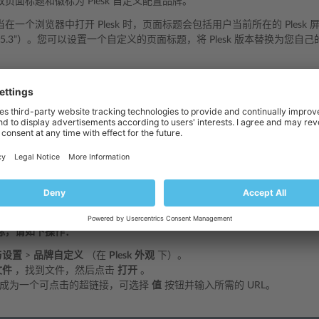
页面标题和徽标为 Plesk 自定义配置品牌。
一个浏览器中打开 Plesk 时，页面标题会包括用户当前所在的 Plesk 屏幕
yx 17.5.3”）。您可以设置一个自定义的页面标题，将 Plesk 版本替换为您
自定义的页面标题，请如下操作：
与设置
>
品牌自定义
（在
Plesk
外观
下）。
文本” 字段旁的
使用默认
复选框，并在该字段中输入所需的页面标题，然
Plesk 时出现在屏幕左上角的一个横幅。默认该横幅会显示 Plesk 徽标和Ple
ition”）。您可以用您自己的图像替换默认的徽标，也可以使用一个可点击
、JPEG 或 PNG 文件。
于100KB的文件以保障页面加载的加载速度。
为 50 像素。
标，请如下操作：
与设置
>
品牌自定义
（在
Plesk
外观
下）。
文件
，找到文件，然后点击
打开
。
成为一个可点击的超链接，可选择
值
按钮并输入所需的 URL。
。