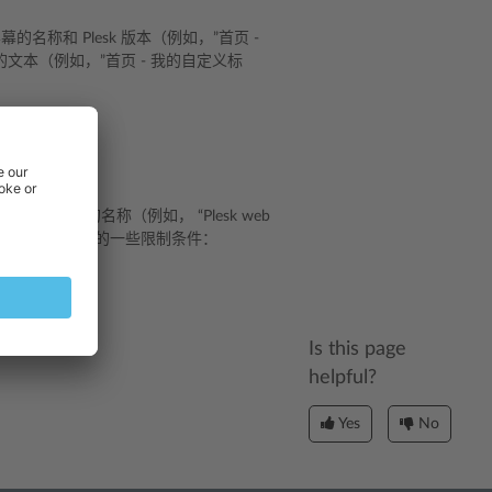
的名称和 Plesk 版本（例如，”首页 -
自己的文本（例如，”首页 - 我的自定义标
后点击
确定
。
sk几个版本的名称（例如， “Plesk web
的超链接。徽标文件的一些限制条件：
Is this page
helpful?
Yes
No