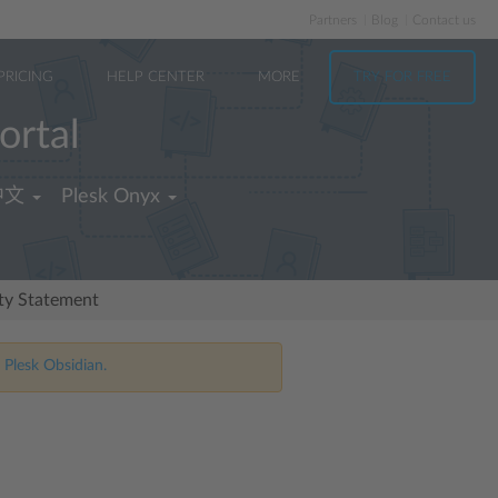
Partners
Blog
Contact us
PRICING
HELP CENTER
MORE
TRY FOR FREE
ortal
中文
Plesk Onyx
ity Statement
 Plesk Obsidian.