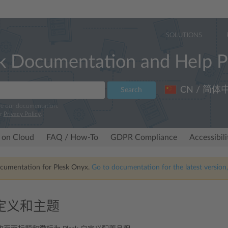
SOLUTIONS
k Documentation and Help P
CN / 简体
Search
ve our documentation.
ur
Privacy Policy
.
 on Cloud
FAQ / How-To
GDPR Compliance
Accessibil
ocumentation for Plesk Onyx.
Go to documentation for the latest version,
定义和主题