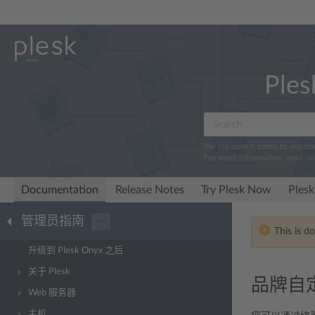
Ples
We log search terms to impro
For more information, read o
Documentation
Release Notes
Try Plesk Now
Plesk
管理员指南
···
This is d
升级到 Plesk Onyx 之后
关于 Plesk
品牌自
Web 服务器
主机