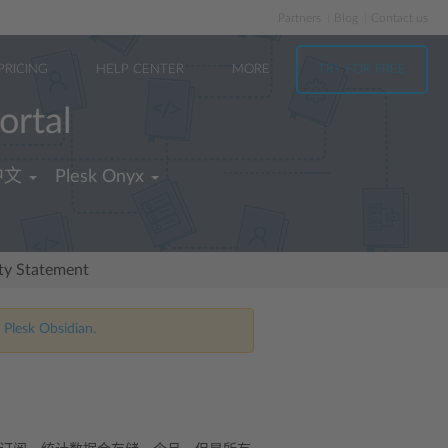
Partners
Blog
Contact us
PRICING
HELP CENTER
MORE
TRY FOR FREE
ortal
中文
Plesk Onyx
ity Statement
 Plesk Obsidian.