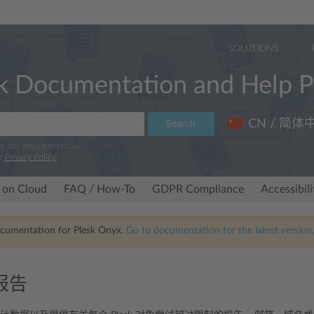
SOLUTIONS
k Documentation and Help P
CN / 简体
Search
ve our documentation.
ur
Privacy Policy
.
 on Cloud
FAQ / How-To
GDPR Compliance
Accessibil
ocumentation for Plesk Onyx.
Go to documentation for the latest version,
报告