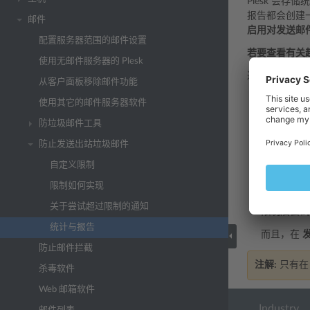
Plesk 会
报告都会创建
邮件
启用对发送邮
配置服务器范围的邮件设置
若要查看有关
使用无邮件服务器的 Plesk
进入
工具与设
从客户面板移除邮件功能
若要查看
使用其它的邮件服务器软件
没有超过
防垃圾邮件工具
防止发送出站垃圾邮件
注解:
如果 
自定义限制
下，Ple
限制如何实现
要查看某一
关于尝试超过限制的通知
限制后尝试
统计与报告
而且，在
防止邮件拦截
注解:
只有在
杀毒软件
Web 邮箱软件
Industry