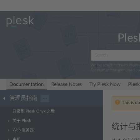
Ples
We log search terms to impro
For more information, read o
Documentation
Release Notes
Try Plesk Now
Plesk
管理员指南
···
This is d
升级到 Plesk Onyx 之后
关于 Plesk
统计与
Web 服务器
主机