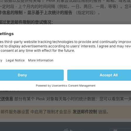
存储统计数据以及提供有关每个 Plesk 对象尝试超过限制的报告 – 邮箱、
一定时段 - 上个月内的时间间隔（例如，一日、两日、一周，等等）。您
件信息的限制
>
显示基于上次统计的报告
（指定时段）。
超过发送邮件限制的尝试情况：
置
>
发送邮件控制
并选择带有您需要的信息的标签：
总结信息，转入
常用
标签，该标签显示尝试超出限制的 Plesk 对象的数
限制的对象的邮件状态是
发送
。如果对象已达到了其限制，其邮件状态会
Plesk 与 SmarterMail 一起安装，则会以 SmarterMail API 的方式于
sk 不会进行过滤。因此 Plesk 对象的邮件状态不可获取。
个 Plesk 对象的详细信息，请转到相应的标签 （
邮件地址
，
域名
，或
发送邮件
。
发送信息
部分有某个 Plesk 对象每天每小时的统计数据：您可以看到某
 邮件服务器设置 中启用了限制才会显示
发送邮件控制
链接。