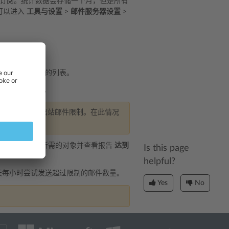
域名或订阅。统计数据会存储一个月，但是所有
可以进入
工具与设置
>
邮件服务器设置
>
量，以及此类对象的列表。
更改为
不发送
。
 SmarterMail 设置出站邮件限制。在此情况
订阅
），点击所需的对象并查看报告
达到
Is this page
helpful?
一天每小时尝试发送超过限制的邮件数量。
Yes
No