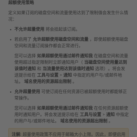
超额使用策略
定义如果订阅的磁盘空间和流量使用达到了限制值会发生什么情
况：
不允许超量使用
将会挂起该订阅。
若启用了
允许超额使用磁盘空间和流量
，即使超额使用磁盘
空间和流量订阅操作都会正常进行。
您可以选择
如果超额使用通过邮件通知我
在磁盘空间和流量
使用超过指定限制时立即通知用户（
当磁盘空间使用量达到
该值时通知
和
当流量使用达到该值时通知
选项）。将会发
送提示给在
工具与设置
>
通知
中指定的用户与/或邮件地
址。
域名使用的资源超出限制
。
允许超量使用
可使订阅在任何资源已被超额使用时都能够正
常操作。
您可以选择
如果超额使用通过邮件通知我
在任何资源超额使
用时通知用户。将会发送提示给在
工具与设置
>
通知
中指定
的用户与/或邮件地址。
域名使用的资源超出限制
。
注解:
超量使用政策不应用于邮箱大小上限。因此，即便启用