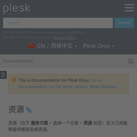
Search
We log search terms to improve our documentation.
For more information, read our
Privacy Policy
.
CN / 简体中文
Plesk Onyx
Documentation
This is documentation for Plesk Onyx.
Go to
documentation for the latest version, Plesk Obsidian.
资源
资源（位于
服务方案
> 选择一个方案 >
资源
标签）定义订阅能
够提供哪些系统资源。