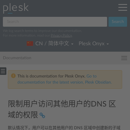
Search
We log search terms to improve our documentation.
For more information, read our
Privacy Policy
.
CN / 简体中文
Plesk Onyx
Documentation
This is documentation for Plesk Onyx.
Go to
documentation for the latest version, Plesk Obsidian.
限制用户访问其他用户的DNS 区
域的权限
默认情况下，用户可以在其他用户的 DNS 区域中创建新的子域