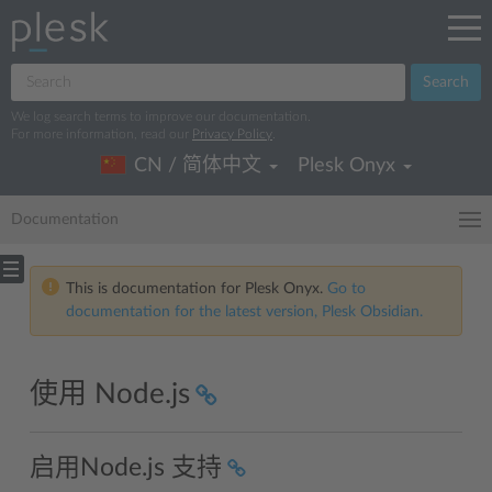
Search
We log search terms to improve our documentation.
For more information, read our
Privacy Policy
.
CN / 简体中文
Plesk Onyx
Documentation
This is documentation for Plesk Onyx.
Go to
documentation for the latest version, Plesk Obsidian.
使用 Node.js
启用Node.js 支持