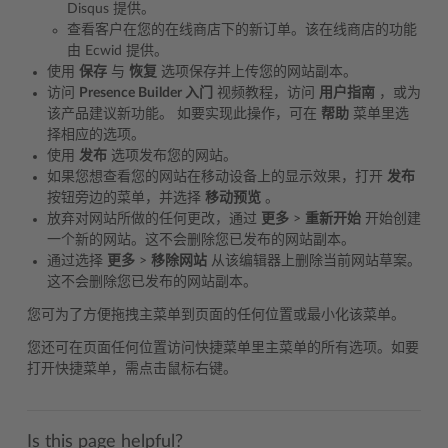
Disqus 提供。
查看客户在您的在线商店下的新订单。该在线商店的功能
由 Ecwid 提供。
使用
保存
与
恢复
选项保存并上传您的网站副本。
访问
Presence Builder 入门
视频教程，访问
用户指南
，或为
该产品建议新功能。 如要实现此操作，可在
帮助
菜单里选
择相应的选项。
使用
发布
选项发布您的网站。
如果您想查看您的网站在移动设备上的显示效果，打开
发布
按钮旁边的菜单，并选择
移动预览
。
放弃对网站所做的任何更改，通过
更多
>
重新开始
开始创建
一个新的网站。这不会删除您已发布的网站副本。
通过选择
更多
>
移除网站
从该编辑器上删除当前网站草案。
这不会删除您已发布的网站副本。
您可为了方便拖拽主菜单到页面的任何位置或最小化该菜单。
您还可在页面任何位置访问快捷菜单里主菜单的所有选项。如要
打开快捷菜单，需点击鼠标右键。
Is this page helpful?