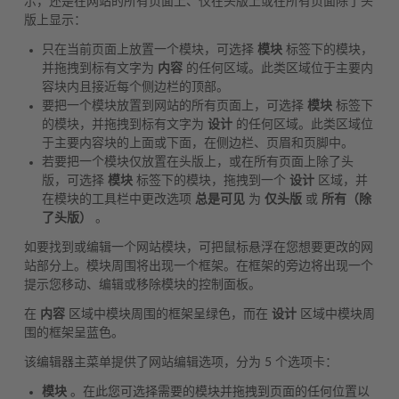
示，还是在网站的所有页面上、仅在头版上或在所有页面除了头
版上显示：
只在当前页面上放置一个模块，可选择
模块
标签下的模块，
并拖拽到标有文字为
内容
的任何区域。此类区域位于主要内
容块内且接近每个侧边栏的顶部。
要把一个模块放置到网站的所有页面上，可选择
模块
标签下
的模块，并拖拽到标有文字为
设计
的任何区域。此类区域位
于主要内容块的上面或下面，在侧边栏、页眉和页脚中。
若要把一个模块仅放置在头版上，或在所有页面上除了头
版，可选择
模块
标签下的模块，拖拽到一个
设计
区域，并
在模块的工具栏中更改选项
总是可见
为
仅头版
或
所有（除
了头版）
。
如要找到或编辑一个网站模块，可把鼠标悬浮在您想要更改的网
站部分上。模块周围将出现一个框架。在框架的旁边将出现一个
提示您移动、编辑或移除模块的控制面板。
在
内容
区域中模块周围的框架呈绿色，而在
设计
区域中模块周
围的框架呈蓝色。
该编辑器主菜单提供了网站编辑选项，分为 5 个选项卡：
模块
。在此您可选择需要的模块并拖拽到页面的任何位置以