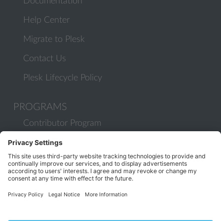
Documentation
Help Center
Migrate to Plesk
Contact Us
Plesk Lifecycle Policy
PROGRAMS
Contributor Program
Partner Program
COMMUNITY
Blog
Forums