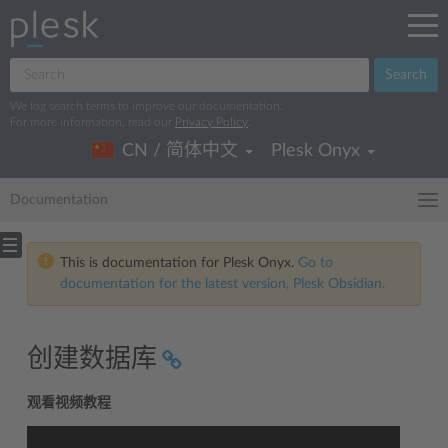
Search
We log search terms to improve our documentation.
For more information, read our
Privacy Policy
.
CN / 简体中文
Plesk Onyx
Documentation
This is documentation for Plesk Onyx.
Go to
documentation for the latest version, Plesk Obsidian.
创建数据库
观看视频教程