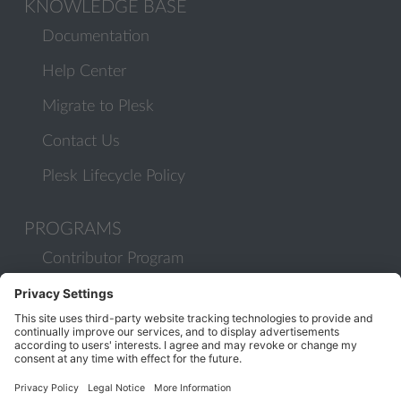
KNOWLEDGE BASE
Documentation
Help Center
Migrate to Plesk
Contact Us
Plesk Lifecycle Policy
PROGRAMS
Contributor Program
Partner Program
COMMUNITY
Blog