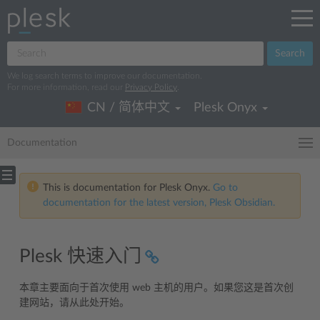
Search
We log search terms to improve our documentation.
For more information, read our
Privacy Policy
.
CN / 简体中文
Plesk Onyx
Documentation
This is documentation for Plesk Onyx.
Go to
documentation for the latest version, Plesk Obsidian.
Plesk 快速入门
本章主要面向于首次使用 web 主机的用户。如果您这是首次创
建网站，请从此处开始。