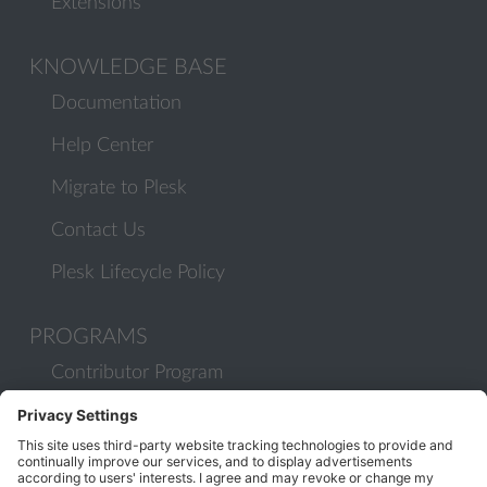
Extensions
KNOWLEDGE BASE
Documentation
Help Center
Migrate to Plesk
Contact Us
Plesk Lifecycle Policy
PROGRAMS
Contributor Program
Partner Program
COMMUNITY