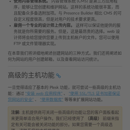
使用内容管理系统。
内容管理系统 (CMS) 是第三方应用程
序，能够让您创建和维护网站。这样的系统功能很丰富，而
且配备众多备选附加项。与 Presence Builder 相比 CMS 的可
自定义程度很高，但是对用户的技术要求更高。
雇佣一个专业的设计师上传内容。
这样可以保证他提供的服
务就是你所需要的服务。但是，这是最昂贵的选择。web 设
计师将会给您提供您要上传到主机帐户的文件。您可以使用
FTP 或文件管理器实现。
在本章我们将详细地阐述创建网站的三种方式。我们还将阐述如
何为网站的用户创建邮箱，以及查看网站访问统计。
高级的主机功能
一旦觉得适应了基本的 Plesk 功能，就可尝试一些高级的主机功
能：通过
“安装 web 应用程序”
、
“使用 SSL/TLS 证书加密保证
您网站的安全”
、
“使用数据库”
等等来扩展网站功能。
注解:
主机提供商可关闭一些高级的功能让您的客户面板看起
来更简单适合用户操作。我们已经使用了
（高级）
前缀来指
定有关可能会被关闭功能的部分。如果您需要一个高级选