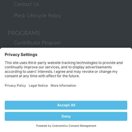
Contact Us
Plesk Lifecycle Policy
PROGRAMS
Contributor Program
Partner Program
COMMUNITY
Blog
Forums
Plesk University
© 2026 WebPros International GmbH. All rights reserved. Plesk and
the Plesk logo are trademarks of WebPros International GmbH.