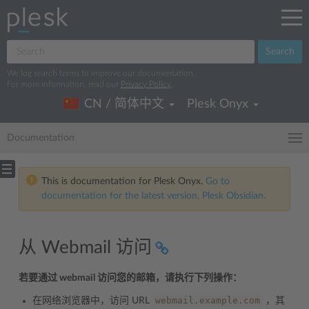
Search
We log search terms to improve our documentation.
For more information, read our
Privacy Policy
.
CN / 简体中文
Plesk Onyx
Documentation
This is documentation for Plesk Onyx.
Go to
documentation for the latest version, Plesk Obsidian.
从 Webmail 访问
若要通过 webmail 访问您的邮箱，请执行下列操作：
webmail.example.com
在网络浏览器中，访问 URL
，其