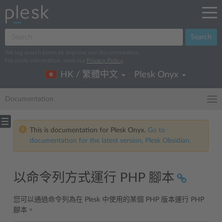
Search
We log search terms to improve our documentation.
For more information, read our
Privacy Policy
.
HK / 繁體中文
Plesk Onyx
Documentation
This is documentation for Plesk Onyx.
Go to
documentation for the latest version, Plesk Obsidian.
以命令列方式運行 PHP 腳本
您可以通過命令列為在 Plesk 中使用的某個 PHP 版本運行 PHP
腳本。