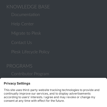
KNOWLEDGE BASE
Documentation
Help Center
Migrate to Plesk
Contact Us
Plesk Lifecycle Policy
PROGRAMS
Contributor Program
Partner Program
COMMUNITY
Blog