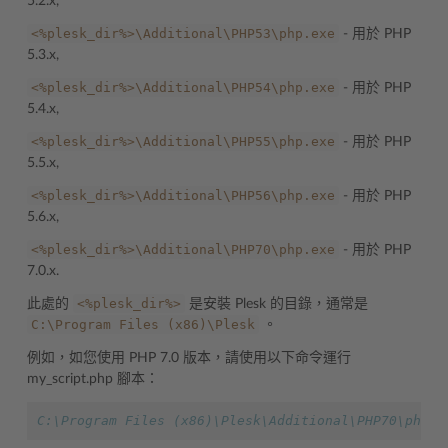
5.2.x,
<%plesk_dir%>\Additional\PHP53\php.exe
- 用於 PHP
5.3.x,
<%plesk_dir%>\Additional\PHP54\php.exe
- 用於 PHP
5.4.x,
<%plesk_dir%>\Additional\PHP55\php.exe
- 用於 PHP
5.5.x,
<%plesk_dir%>\Additional\PHP56\php.exe
- 用於 PHP
5.6.x,
<%plesk_dir%>\Additional\PHP70\php.exe
- 用於 PHP
7.0.x.
<%plesk_dir%>
此處的
是安裝 Plesk 的目錄，通常是
C:\Program
Files
(x86)\Plesk
。
例如，如您使用 PHP 7.0 版本，請使用以下命令運行
my_script.php 腳本：
C:\Program Files (x86)\Plesk\Additional\PHP70\php.e