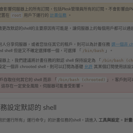
會影響伺服器上的所有訂閱，包括Plesk管理員所有的訂閱。不會影響由Pl
root
配置在
用戶下運行的
計畫任務
。
務更改默認的shell的主要原因有可能是，讓伺服器上的每個用戶都可以
何人分享伺服器，或者您信任其它的租戶，則可以為計畫任務
選一個非 chro
/bin/bash
oted shell 但是又不確定選擇哪一個，可選擇 「
」。
/bin/bash
(ch
器上，我們建議將計畫任務的默認 shell 保持設定為 「
一個非 chrooted shell，則可以訂閱為基礎
允許
其某個訂閱使用該設
/bin/bash
(chrooted)
存取任何其它的 shell 而非 「
」，客戶則可
。這存在一定安全風險，伺服器可能會受影響。
設定默認的 shell
於運行所有」運行命令」的計畫任務的shell，請進入
工具與設定
>
計畫