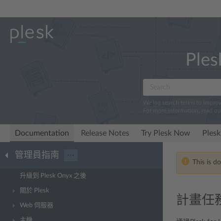
Ples
We log search terms to impro
For more information, read o
Documentation
Release Notes
Try Plesk Now
Plesk
管理員指南
···
This is d
升級到 Plesk Onyx 之後
關於 Plesk
計畫任務的
Web 伺服器
主機