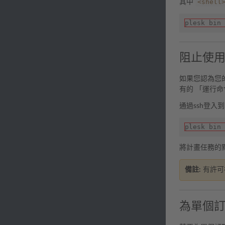
<shell
其中
plesk bin 
阻止使用
如果您認為您
有的 「運行命
通過ssh登入
plesk bin 
將計畫任務的默認
備註:
有許可
為單個訂閱