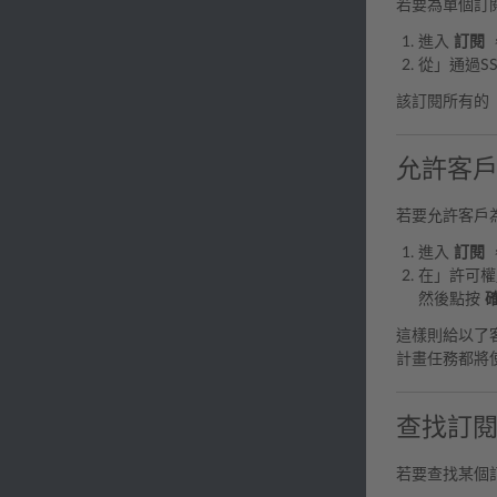
若要為單個訂閱
進入
訂閱
從」通過S
該訂閱所有的 
允許客戶為
若要允許客戶為
進入
訂閱
在」許可權
然後點按
這樣則給以了
計畫任務都將使
查找訂閱所
若要查找某個訂