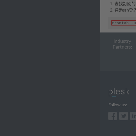
查找訂閱
通過ssh登
crontab -u
Industry
Partners:
Follow us: