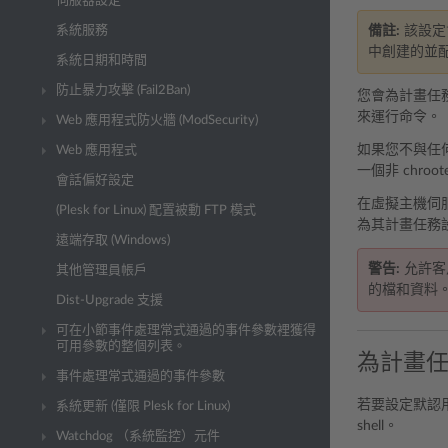
伺服器設定
系統服務
備註:
該設定
中創建的並
系統日期和時間
防止暴力攻擊 (Fail2Ban)
您會為計畫任
來運行命令。
Web 應用程式防火牆 (ModSecurity)
如果您不與任
Web 應用程式
一個非 chro
會話偏好設定
在虛擬主機伺服
(Plesk for Linux) 配置被動 FTP 模式
為其計畫任務設定
遠端存取 (Windows)
警告:
允許客戶
其他管理員帳戶
的檔和資料
Dist-Upgrade 支援
可在小節事件處理常式通過的事件參數裡獲得
可用參數的整個列表。
為計畫任務
事件處理常式通過的事件參數
若要設定默認用
系統更新 (僅限 Plesk for Linux)
shell。
Watchdog （系統監控）元件