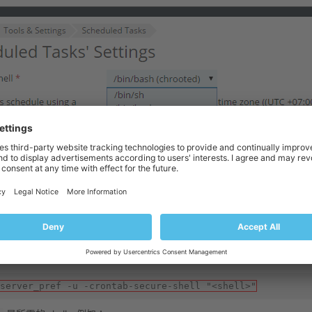
過 ssh 登入伺服器並運行以下命令：
server_pref -u -crontab-secure-shell "<shell>"