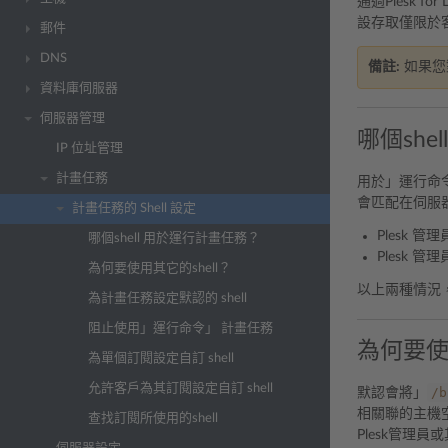
通過Plesk
設存取僅限於客
郵件
DNS
備註:
如果您
資料庫伺服器
伺服器管理
哪個she
IP 位址管理
計畫任務
用於」運行命令
會匹配在伺服器
計畫任務的 Shell 設定
Plesk 
哪個shell 用於運行計畫任務？
Plesk 
為何要使用其它的shell？
以上兩種情況，
為計畫任務設定默認的 shell
阻止使用」運行命令」 計畫任務
為何要使用
為單個訂閱設定自訂 shell
允許客戶為其訂閱設定自訂 shell
/b
默認會將」
相關聯的主機
查找訂閱所使用的shell
Plesk管理