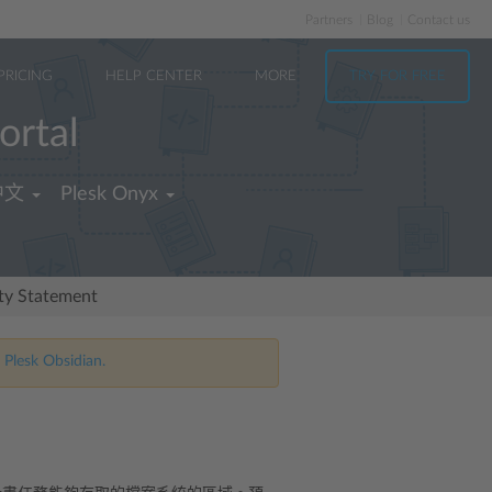
Partners
Blog
Contact us
PRICING
HELP CENTER
MORE
TRY FOR FREE
ortal
中文
Plesk Onyx
ity Statement
 Plesk Obsidian.