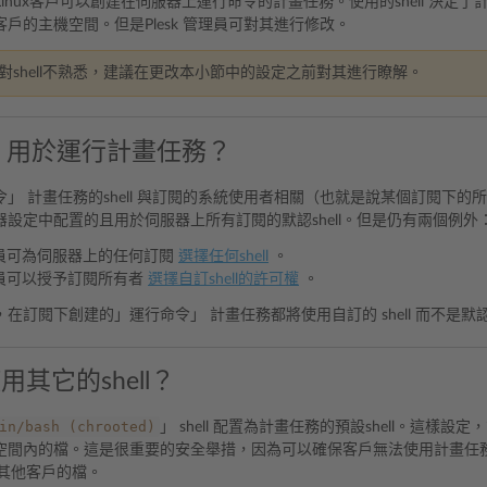
 for Linux客戶可以創建在伺服器上運行命令的計畫任務。使用的shell 
戶的主機空間。但是Plesk 管理員可對其進行修改。
對shell不熟悉，建議在更改本小節中的設定之前對其進行瞭解。
ll 用於運行計畫任務？
」 計畫任務的shell 與訂閱的系統使用者相關（也就是說某個訂閱下的所有
設定中配置的且用於伺服器上所有訂閱的默認shell。但是仍有兩個例外
管理員可為伺服器上的任何訂閱
選擇任何shell
。
管理員可以授予訂閱所有者
選擇自訂shell的許可權
。
在訂閱下創建的」運行命令」 計畫任務都將使用自訂的 shell 而不是默
其它的shell？
in/bash
(chrooted)
」 shell 配置為計畫任務的預設shell。這
空間內的檔。這是很重要的安全舉措，因為可以確保客戶無法使用計畫任
員或其他客戶的檔。