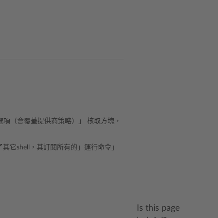
本選項（會覆蓋提供商策略）」 核取方塊，
了其它shell，其訂閱所有的」運行命令」
Is this page