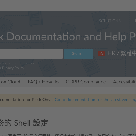
SOLUTIONS
k Documentation and Help P
HK / 繁體
Search
ve our documentation.
ur
Privacy Policy
.
 on Cloud
FAQ / How-To
GDPR Compliance
Accessibil
ocumentation for Plesk Onyx.
Go to documentation for the latest version,
 Shell 設定