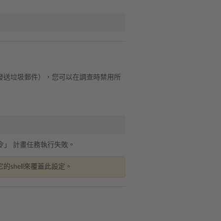
發送垃圾郵件），您可以在調查時禁用所
令」 計畫任務執行失敗。
shell來覆蓋此設定。