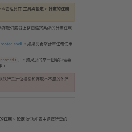
esk管理員在
工具與設定
>
計畫的任務
通過存取伺服器上整個檔案系統的計畫任務
oted shell
。如果您希望計畫任務使用
rooted)
」。如果您的某一個客戶需要
定。
以執行二進位檔案和存取本不屬於他們
的任務
>
設定
從功能表中選擇所需的