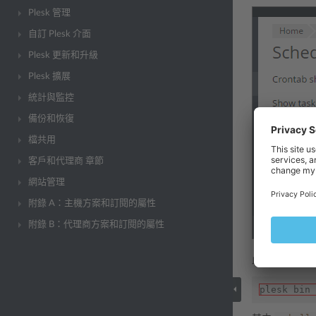
Plesk 管理
自訂 Plesk 介面
Plesk 更新和升級
Plesk 擴展
統計與監控
備份和恢復
檔共用
客戶和代理商 章節
網站管理
附錄 A：主機方案和訂閱的屬性
附錄 B：代理商方案和訂閱的屬性
此外，您可以通
plesk bin 