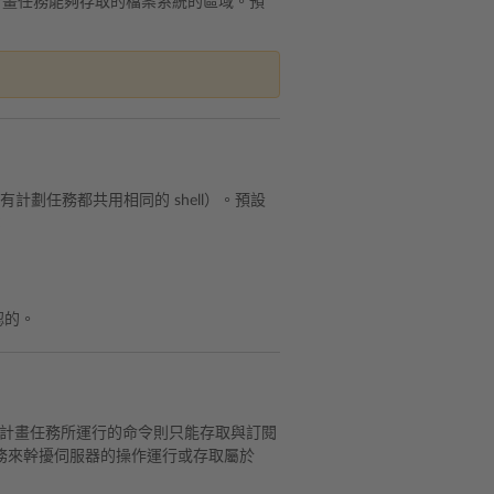
決定了計畫任務能夠存取的檔案系統的區域。預
計劃任務都共用相同的 shell）。預設
：
認的。
樣設定，計畫任務所運行的命令則只能存取與訂閱
務來幹擾伺服器的操作運行或存取屬於