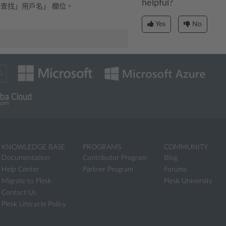
helpful?
查找」用戶名」 欄位。
Yes
No
KNOWLEDGE BASE
PROGRAMS
COMMUNITY
Documentation
Contributor Program
Blog
Help Center
Partner Program
Forums
Migrate to Plesk
Plesk University
Contact Us
Plesk Lifecycle Policy