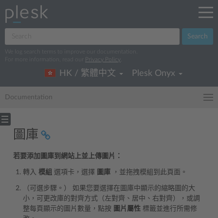
Search
We log search terms to improve our documentation.
For more information, read our
Privacy Policy
.
HK / 繁體中文
Plesk Onyx
Documentation
圖庫
若要添加圖庫到網站上並上傳圖片：
轉入
模組
選項卡，選擇
圖庫
，並拖拽模組到此頁面。
（可選步驟。） 如果您要選擇在圖庫中顯示的縮略圖的大
小，可更改庫的對齊方式（左對齊、居中、右對齊），或調
整每頁顯示的圖片數量，點按
圖片屬性
標籤並進行所需修