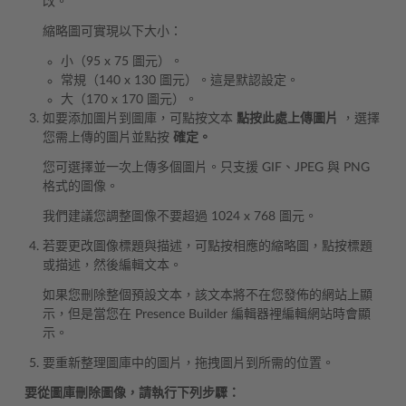
改。
縮略圖可實現以下大小：
小（95 x 75 圖元）。
常規（140 x 130 圖元）。這是默認設定。
大（170 x 170 圖元）。
如要添加圖片到圖庫，可點按文本
點按此處上傳圖片
，選擇
您需上傳的圖片並點按
確定。
您可選擇並一次上傳多個圖片。只支援 GIF、JPEG 與 PNG
格式的圖像。
我們建議您調整圖像不要超過 1024 x 768 圖元。
若要更改圖像標題與描述，可點按相應的縮略圖，點按標題
或描述，然後編輯文本。
如果您刪除整個預設文本，該文本將不在您發佈的網站上顯
示，但是當您在 Presence Builder 編輯器裡編輯網站時會顯
示。
要重新整理圖庫中的圖片，拖拽圖片到所需的位置。
要從圖庫刪除圖像，請執行下列步驟：