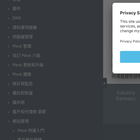
轉入
模組
郵件
DNS
貼上您的廣
資料庫伺服器
需確保您輸
帳號。
伺服器管理
點按
確定
Plesk 管理
自訂 Plesk 介面
廣告將出現在
Plesk 更新和升級
若要移除廣告
Plesk 擴展
把滑鼠放在該
統計與監控
Industry
備份和恢復
Partners:
檔共用
客戶和代理商 章節
網站管理
Plesk 快速入門