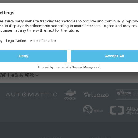
選項卡，選擇
廣告
，並拖拽模組到此頁面。
告供應商提供的代碼到輸入欄位。
入到該欄位的代碼是正確的，因為 Presence Builder不會驗證該代
。
發佈後的網站上。
塊：
模組上並點按
移除
。