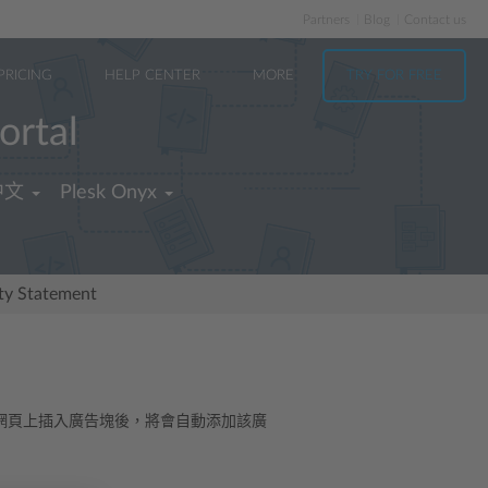
Partners
Blog
Contact us
PRICING
HELP CENTER
MORE
TRY FOR FREE
ortal
中文
Plesk Onyx
ity Statement
網頁上插入廣告塊後，將會自動添加該廣