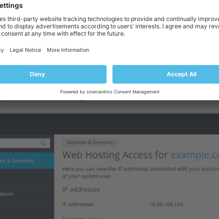
FTP 或 SSH 連接到訂閱所使用的用戶名和密碼：
站與域名
。
擬主機存取
。
用戶名或密碼，然後點按
確定
。