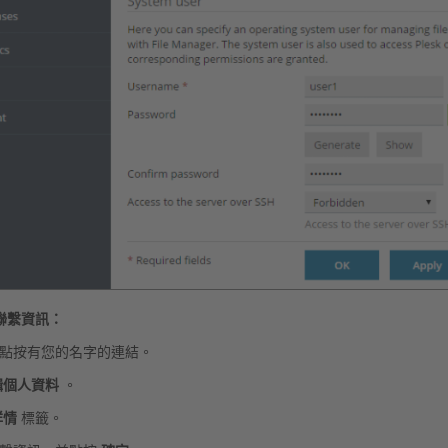
聯繫資訊：
點按有您的名字的連結。
輯個人資料
。
詳情
標籤。