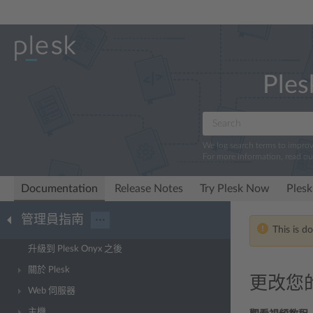
Ples
We log search terms to impro
For more information, read o
Documentation
Release Notes
Try Plesk Now
Plesk
管理員指南
···
This is d
升級到 Plesk Onyx 之後
關於 Plesk
更改您
Web 伺服器
主機