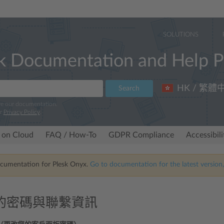
SOLUTIONS
k Documentation and Help P
HK / 繁體
Search
ve our documentation.
ur
Privacy Policy
.
 on Cloud
FAQ / How-To
GDPR Compliance
Accessibil
ocumentation for Plesk Onyx.
Go to documentation for the latest version,
的密碼與聯繫資訊