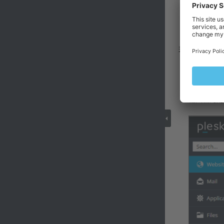
若要更改通過 
請轉到
網
按一下
虛
輸入新的