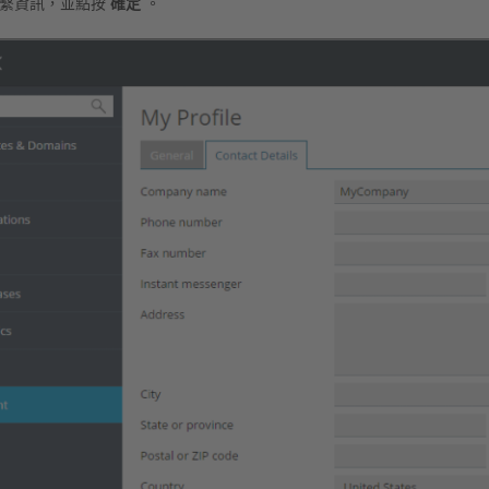
聯繫資訊，並點按
確定
。